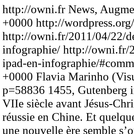
http://owni.fr
News, Augme
+0000
http://wordpress.org
http://owni.fr/2011/04/22/d
infographie/
http://owni.fr
ipad-en-infographie/#comm
+0000
Flavia Marinho (Vis
p=58836
1455, Gutenberg i
VIIe siècle avant Jésus-Chri
réussie en Chine. Et quelque
une nouvelle ère semble s’ou