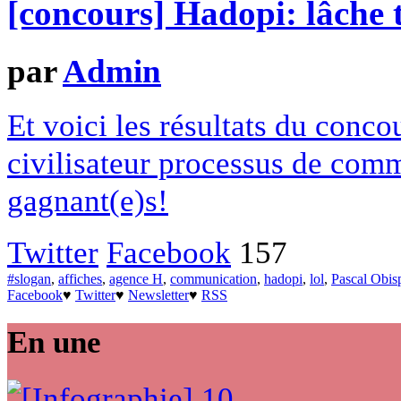
[concours] Hadopi: lâche 
par
Admin
Et voici les résultats du conco
civilisateur processus de comm
gagnant(e)s!
Twitter
Facebook
157
#slogan
,
affiches
,
agence H
,
communication
,
hadopi
,
lol
,
Pascal Obis
Facebook
♥
Twitter
♥
Newsletter
♥
RSS
En une