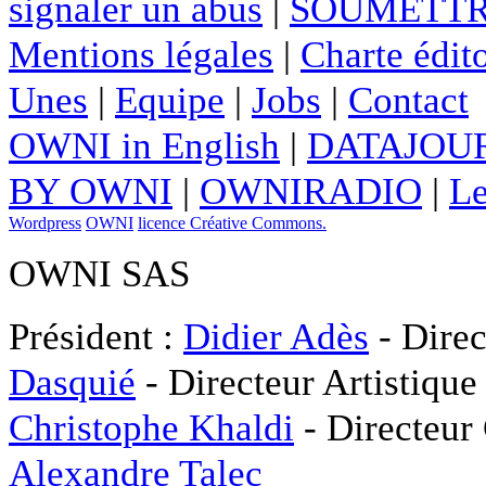
signaler un abus
|
SOUMETTR
Mentions légales
|
Charte édito
Unes
|
Equipe
|
Jobs
|
Contact
OWNI in English
|
DATAJOUR
BY OWNI
|
OWNIRADIO
|
Le
Wordpress
OWNI
licence Créative Commons.
OWNI SAS
Président :
Didier Adès
- Direc
Dasquié
- Directeur Artistique
Christophe Khaldi
- Directeur
Alexandre Talec