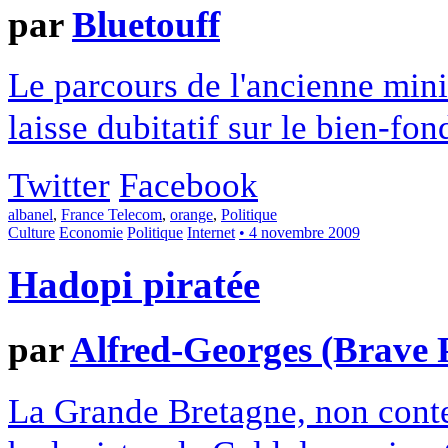
par
Bluetouff
Le parcours de l'ancienne mini
laisse dubitatif sur le bien-fo
Twitter
Facebook
albanel
,
France Telecom
,
orange
,
Politique
Culture
Economie
Politique
Internet
• 4 novembre 2009
Hadopi piratée
par
Alfred-Georges (Brave P
La Grande Bretagne, non content