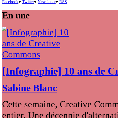
Facebook
♥
Twitter
♥
Newsletter
♥
RSS
En une
[Infographie] 10 ans de 
Sabine Blanc
Cette semaine, Creative Commo
entier. Une décennie d'alternati