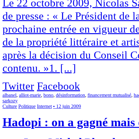
Le 22 octobre 2009, Nicolas 
de presse : « Le Président de l
prochaine entrée en vigueur de 
de la propriété littéraire et art
après la décision du Conseil Co
contenu. »1. [...]
Twitter
Facebook
albanel
,
alliot-marie
,
bono
,
désinformation
,
financement mutualisé
,
ha
sarkozy
Culture
Politique
Internet
• 12 juin 2009
Hadopi : on a gagné mais 