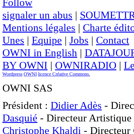
Follow
signaler un abus
|
SOUMETTR
Mentions légales
|
Charte édito
Unes
|
Equipe
|
Jobs
|
Contact
OWNI in English
|
DATAJOUR
BY OWNI
|
OWNIRADIO
|
Le
Wordpress
OWNI
licence Créative Commons.
OWNI SAS
Président :
Didier Adès
- Direc
Dasquié
- Directeur Artistique
Christophe Khaldi
- Directeur