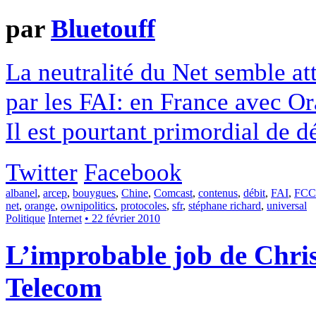
par
Bluetouff
La neutralité du Net semble at
par les FAI: en France avec O
Il est pourtant primordial de d
Twitter
Facebook
albanel
,
arcep
,
bouygues
,
Chine
,
Comcast
,
contenus
,
débit
,
FAI
,
FCC
net
,
orange
,
ownipolitics
,
protocoles
,
sfr
,
stéphane richard
,
universal
Politique
Internet
• 22 février 2010
L’improbable job de Chris
Telecom