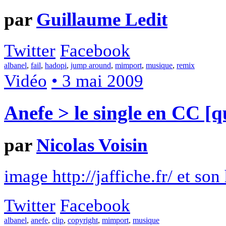
par
Guillaume Ledit
Twitter
Facebook
albanel
,
fail
,
hadopi
,
jump around
,
mimport
,
musique
,
remix
Vidéo
• 3 mai 2009
Anefe > le single en CC [qu
par
Nicolas Voisin
image http://jaffiche.fr/ et son 
Twitter
Facebook
albanel
,
anefe
,
clip
,
copyright
,
mimport
,
musique