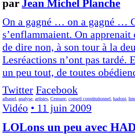
par
Jean Michel Planche
On a gagné … on a gagné … Cett
s’enflammaient. On apprenait q
de dire non, à son tour à la de
Lesréactions n’ont pas tardé. Et
un peu tout, de toutes obédience
Twitter
Facebook
albanel
,
analyse
,
artistes
,
Censure
,
conseil constitutionnel
,
hadopi
,
Int
Vidéo
• 11 juin 2009
LOLons un peu avec HAD