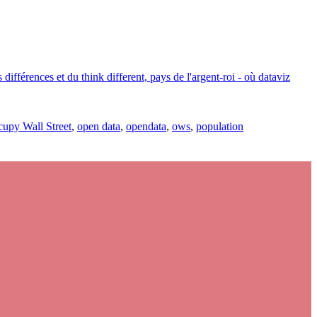
fférences et du think different, pays de l'argent-roi - où dataviz
upy Wall Street
,
open data
,
opendata
,
ows
,
population