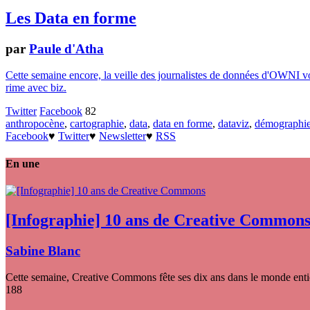
Les Data en forme
par
Paule d'Atha
Cette semaine encore, la veille des journalistes de données d'OWNI vo
rime avec biz.
Twitter
Facebook
82
anthropocène
,
cartographie
,
data
,
data en forme
,
dataviz
,
démographi
Facebook
♥
Twitter
♥
Newsletter
♥
RSS
En une
[Infographie] 10 ans de Creative Common
Sabine Blanc
Cette semaine, Creative Commons fête ses dix ans dans le monde entier
188