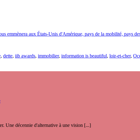
us emmènera aux États-Unis d'Amérique, pays de la mobilité, pays des di
e
,
dette
,
iib awards
,
immobilier
,
information is beautiful
,
loir-et-cher
,
Occ
s
. Une décennie d'alternative à une vision [...]