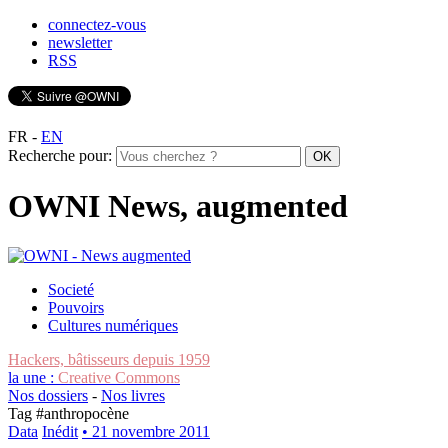
connectez-vous
newsletter
RSS
FR
-
EN
Recherche pour:
OWNI News, augmented
Societé
Pouvoirs
Cultures numériques
Hackers, bâtisseurs depuis 1959
la une :
Creative Commons
Nos dossiers
-
Nos livres
Tag #
anthropocène
Data
Inédit
• 21 novembre 2011