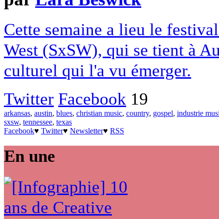
Cette semaine a lieu le festiva
West (SxSW), qui se tient à Au
culturel qui l'a vu émerger.
Twitter
Facebook
19
arkansas
,
austin
,
blues
,
christian music
,
country
,
gospel
,
industrie mus
sxsw
,
tennessee
,
texas
Facebook
♥
Twitter
♥
Newsletter
♥
RSS
En une