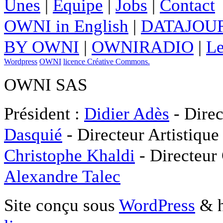
Unes
|
Equipe
|
Jobs
|
Contact
OWNI in English
|
DATAJOUR
BY OWNI
|
OWNIRADIO
|
Le
Wordpress
OWNI
licence Créative Commons.
OWNI SAS
Président :
Didier Adès
- Direc
Dasquié
- Directeur Artistique
Christophe Khaldi
- Directeur
Alexandre Talec
Site conçu sous
WordPress
& h