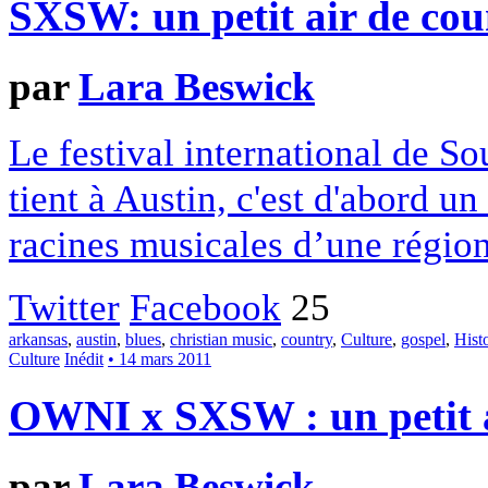
SXSW: un petit air de cou
par
Lara Beswick
Le festival international de S
tient à Austin, c'est d'abord u
racines musicales d’une région
Twitter
Facebook
25
arkansas
,
austin
,
blues
,
christian music
,
country
,
Culture
,
gospel
,
Hist
Culture
Inédit
• 14 mars 2011
OWNI x SXSW : un petit a
par
Lara Beswick