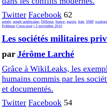
dans les conflits modernes.
Twitter
Facebook
62
armée
,
armée américaine
,
Défense
,
france
,
guerre
,
Irak
,
SMP
,
warlogs
Politique
Cross-post
• 2 novembre 2010
Les sociétés militaires priv
par
Jérôme Larché
Grâce à WikiLeaks, les exemple
humains commis par les sociét
et documentés.
Twitter
Facebook
54