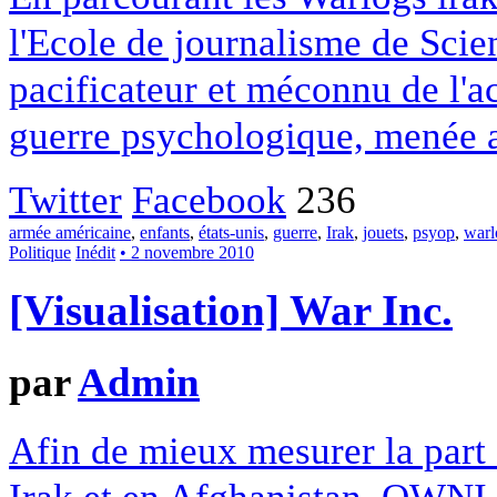
l'Ecole de journalisme de Scie
pacificateur et méconnu de l'ac
guerre psychologique, menée a
Twitter
Facebook
236
armée américaine
,
enfants
,
états-unis
,
guerre
,
Irak
,
jouets
,
psyop
,
warl
Politique
Inédit
• 2 novembre 2010
[Visualisation] War Inc.
par
Admin
Afin de mieux mesurer la part 
Irak et en Afghanistan, OWNI 