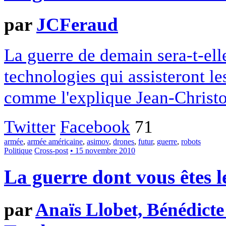
par
JCFeraud
La guerre de demain sera-t-el
technologies qui assisteront les
comme l'explique Jean-Christ
Twitter
Facebook
71
armée
,
armée américaine
,
asimov
,
drones
,
futur
,
guerre
,
robots
Politique
Cross-post
• 15 novembre 2010
La guerre dont vous êtes l
par
Anaïs Llobet, Bénédict