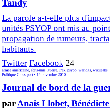
Tandy
La parole a-t-elle plus d'impac
unités PSYOP ont mis au point
propagation de rumeurs, tracta
habitants.
Twitter
Facebook
24
armée américaine
,
états-unis
,
guerre
,
Irak
,
psyop
,
warlogs
,
wikileaks
Politique
Cross-post
• 15 novembre 2010
Journal de bord de la gue
par
Anaïs Llobet, Bénédict