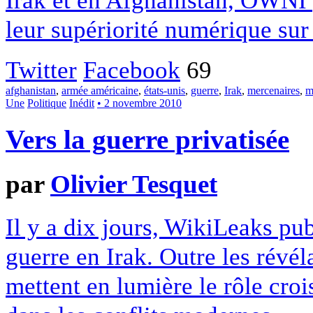
leur supériorité numérique sur 
Twitter
Facebook
69
afghanistan
,
armée américaine
,
états-unis
,
guerre
,
Irak
,
mercenaires
,
m
Une
Politique
Inédit
• 2 novembre 2010
Vers la guerre privatisée
par
Olivier Tesquet
Il y a dix jours, WikiLeaks pub
guerre en Irak. Outre les révéla
mettent en lumière le rôle croi