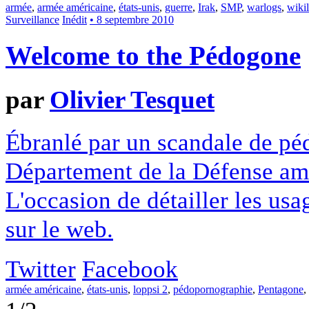
armée
,
armée américaine
,
états-unis
,
guerre
,
Irak
,
SMP
,
warlogs
,
wiki
Surveillance
Inédit
• 8 septembre 2010
Welcome to the Pédogone
par
Olivier Tesquet
Ébranlé par un scandale de pé
Département de la Défense amér
L'occasion de détailler les usa
sur le web.
Twitter
Facebook
armée américaine
,
états-unis
,
loppsi 2
,
pédopornographie
,
Pentagone
,