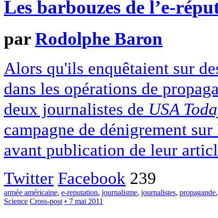
Les barbouzes de l’e-répu
par
Rodolphe Baron
Alors qu'ils enquêtaient sur de
dans les opérations de propag
deux journalistes de
USA Toda
campagne de dénigrement sur In
avant publication de leur articl
Twitter
Facebook
239
armée américaine
,
e-reputation
,
journalisme
,
journalistes
,
propagande
Science
Cross-post
• 7 mai 2011