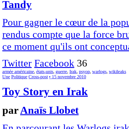
Tandy
Pour gagner le cœur de la popul
rendus compte que la force brut
ce moment qu'ils ont conceptu
Twitter
Facebook
36
armée américaine
,
états-unis
,
guerre
,
Irak
,
psyop
,
warlogs
,
wikileaks
Une
Politique
Cross-post
• 15 novembre 2010
Toy Story en Irak
par
Anaïs Llobet
En parcourant les Warlogs irak