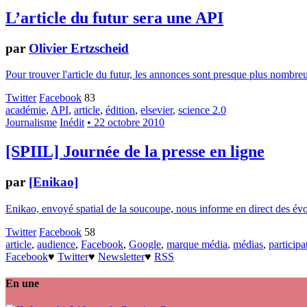
L’article du futur sera une API
par
Olivier Ertzscheid
Pour trouver l'article du futur, les annonces sont presque plus nombreus
Twitter
Facebook
83
académie
,
API
,
article
,
édition
,
elsevier
,
science 2.0
Journalisme
Inédit
• 22 octobre 2010
[SPIIL] Journée de la presse en ligne
par
[Enikao]
Enikao, envoyé spatial de la soucoupe, nous informe en direct des évol
Twitter
Facebook
58
article
,
audience
,
Facebook
,
Google
,
marque média
,
médias
,
participa
Facebook
♥
Twitter
♥
Newsletter
♥
RSS
En une