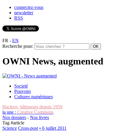
connectez-vous
newsletter
RSS
FR
-
EN
Recherche pour:
OWNI News, augmented
Societé
Pouvoirs
Cultures numériques
Hackers, bâtisseurs depuis 1959
la une :
Creative Commons
Nos dossiers
-
Nos livres
Tag #
article
Science
Cross-post
• 6 juillet 2011