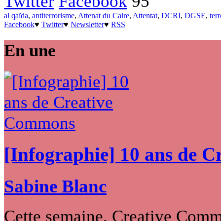
Twitter
Facebook
95
al qaïda
,
antiterrorisme
,
Attenat du Caire
,
Attentat
,
DCRI
,
DGSE
,
ter
Facebook
♥
Twitter
♥
Newsletter
♥
RSS
En une
[Infographie] 10 ans de 
Sabine Blanc
Cette semaine, Creative Commo