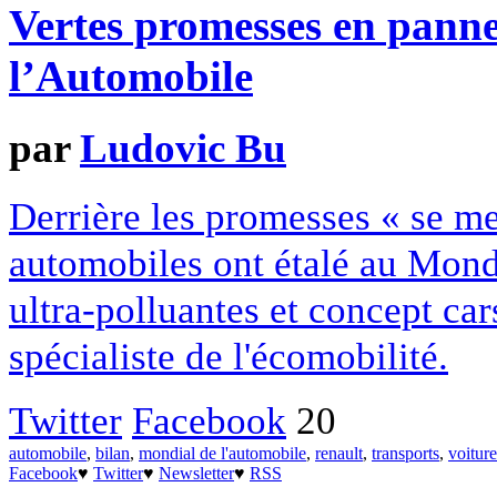
Vertes promesses en pann
l’Automobile
par
Ludovic Bu
Derrière les promesses « se met
automobiles ont étalé au Mond
ultra-polluantes et concept car
spécialiste de l'écomobilité.
Twitter
Facebook
20
automobile
,
bilan
,
mondial de l'automobile
,
renault
,
transports
,
voiture
Facebook
♥
Twitter
♥
Newsletter
♥
RSS