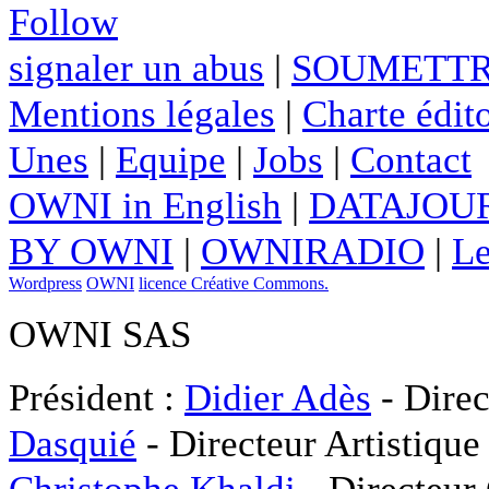
Follow
signaler un abus
|
SOUMETTR
Mentions légales
|
Charte édito
Unes
|
Equipe
|
Jobs
|
Contact
OWNI in English
|
DATAJOUR
BY OWNI
|
OWNIRADIO
|
Le
Wordpress
OWNI
licence Créative Commons.
OWNI SAS
Président :
Didier Adès
- Direc
Dasquié
- Directeur Artistique
Christophe Khaldi
- Directeur