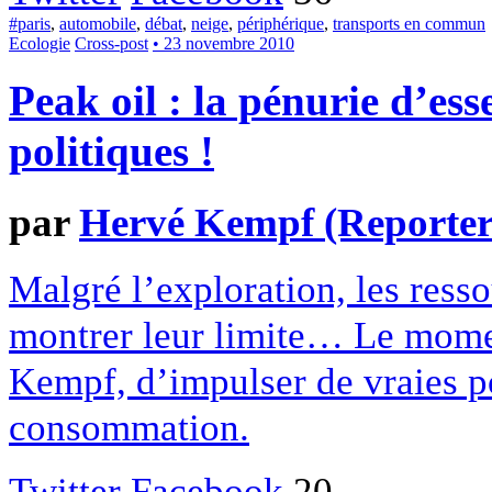
#paris
,
automobile
,
débat
,
neige
,
périphérique
,
transports en commun
Ecologie
Cross-post
• 23 novembre 2010
Peak oil : la pénurie d’ess
politiques !
par
Hervé Kempf (Reporter
Malgré l’exploration, les resso
montrer leur limite… Le momen
Kempf, d’impulser de vraies po
consommation.
Twitter
Facebook
20