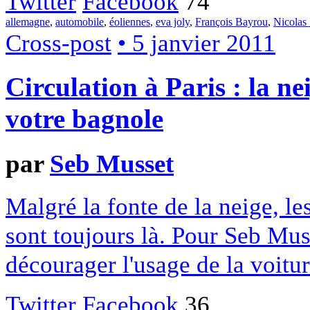
Twitter
Facebook
74
allemagne
,
automobile
,
éoliennes
,
eva joly
,
François Bayrou
,
Nicolas
Cross-post
• 5 janvier 2011
Circulation à Paris : la n
votre bagnole
par
Seb Musset
Malgré la fonte de la neige, le
sont toujours là. Pour Seb Muss
décourager l'usage de la voitur
Twitter
Facebook
36