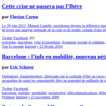
Cette crise ne passera pas l’Ibère
par
Florian Cornu
Le 26 juin 2012, Manuel Castells, sociologue devenu la référence mond
de livrer une analyse originale de la crise et de rendre compte d'une
Twitter
Facebook
201
activisme
,
barcelone
,
crise économique
,
économie sociale et solidaire
Top
Economie
Internet
• 22 février 2010
Barcelone : l’info en mobilité, nouveau pét
par
Eric Scherer
Opérateurs, équipementiers, fabricants ont la certitude d'être au cœur
incapables de saisir les opportunités liées au potentiel de milliards de 
Twitter
Facebook
barcelone
,
mobiles
,
portabilité
,
prospective
,
télécommunications
,
télé
Politique
Internet
• 23 novembre 2009