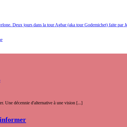
celone. Deux jours dans la tour Agbar (aka tour Godemichet) faite pa
ue
s
. Une décennie d'alternative à une vision [...]
 informer