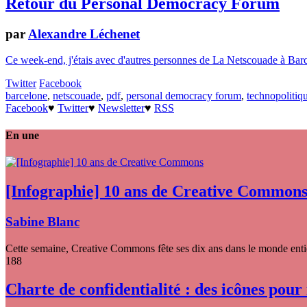
Retour du Personal Democracy Forum
par
Alexandre Léchenet
Ce week-end, j'étais avec d'autres personnes de La Netscouade à Bar
Twitter
Facebook
barcelone
,
netscouade
,
pdf
,
personal democracy forum
,
technopolitiq
Facebook
♥
Twitter
♥
Newsletter
♥
RSS
En une
[Infographie] 10 ans de Creative Common
Sabine Blanc
Cette semaine, Creative Commons fête ses dix ans dans le monde entier
188
Charte de confidentialité : des icônes pour