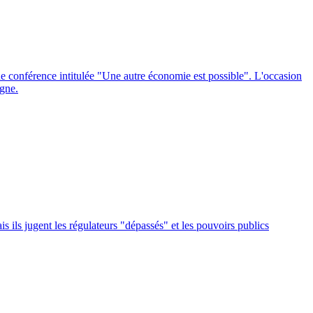
ne conférence intitulée "Une autre économie est possible". L'occasion
ogne.
 ils jugent les régulateurs "dépassés" et les pouvoirs publics