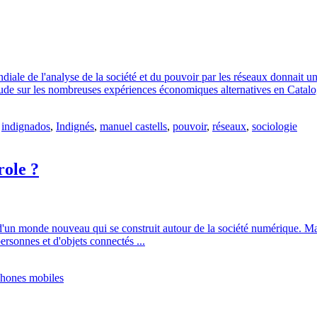
iale de l'analyse de la société et du pouvoir par les réseaux donnait u
 étude sur les nombreuses expériences économiques alternatives en Catal
,
indignados
,
Indignés
,
manuel castells
,
pouvoir
,
réseaux
,
sociologie
role ?
 d'un monde nouveau qui se construit autour de la société numérique. Mais
personnes et d'objets connectés ...
phones mobiles