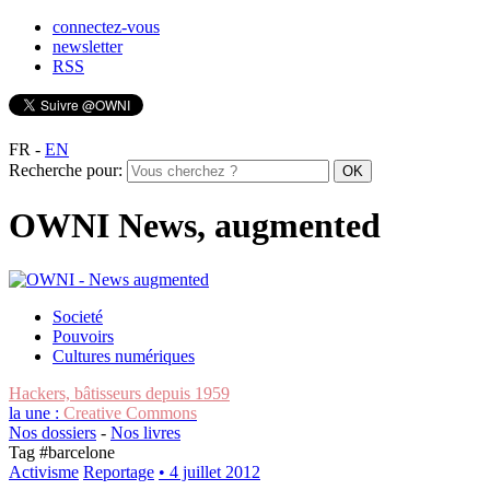
connectez-vous
newsletter
RSS
FR
-
EN
Recherche pour:
OWNI News, augmented
Societé
Pouvoirs
Cultures numériques
Hackers, bâtisseurs depuis 1959
la une :
Creative Commons
Nos dossiers
-
Nos livres
Tag #
barcelone
Activisme
Reportage
• 4 juillet 2012