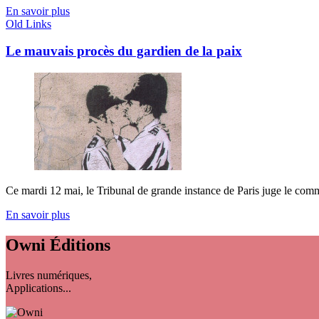
En savoir plus
Old Links
Le mauvais procès du gardien de la paix
Ce mardi 12 mai, le Tribunal de grande instance de Paris juge le comma
En savoir plus
Owni
Éditions
Livres numériques,
Applications...