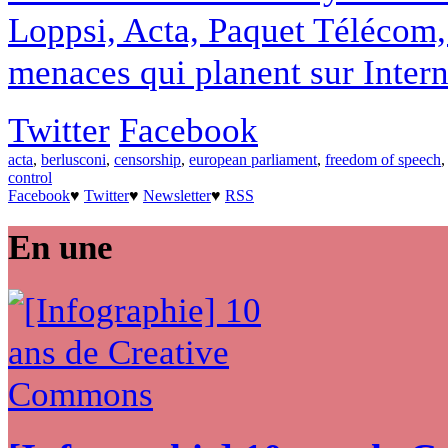
Loppsi, Acta, Paquet Télécom, 
menaces qui planent sur Intern
Twitter
Facebook
acta
,
berlusconi
,
censorship
,
european parliament
,
freedom of speech
control
Facebook
♥
Twitter
♥
Newsletter
♥
RSS
En une