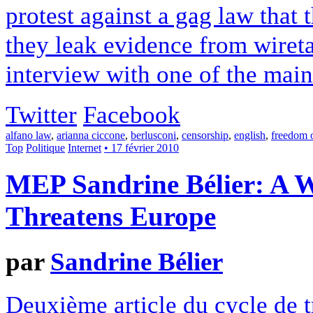
protest against a gag law that 
they leak evidence from wiret
interview with one of the main
Twitter
Facebook
alfano law
,
arianna ciccone
,
berlusconi
,
censorship
,
english
,
freedom 
Top
Politique
Internet
• 17 février 2010
MEP Sandrine Bélier: A W
Threatens Europe
par
Sandrine Bélier
Deuxième article du cycle de 