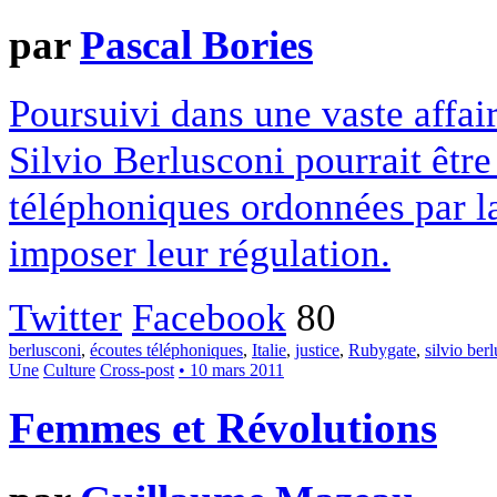
par
Pascal Bories
Poursuivi dans une vaste affa
Silvio Berlusconi pourrait êtr
téléphoniques ordonnées par la 
imposer leur régulation.
Twitter
Facebook
80
berlusconi
,
écoutes téléphoniques
,
Italie
,
justice
,
Rubygate
,
silvio ber
Une
Culture
Cross-post
• 10 mars 2011
Femmes et Révolutions