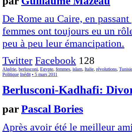
par
Guillaume Mazeau
De Rome au Caire, en passant p
femmes ont toujours eu un rôle
peu à peu leur émancipation.
Twitter
Facebook
128
Algérie
,
berlusconi
,
Egypte
,
femmes
,
islam
,
Italie
,
révolutions
,
Tunisi
Politique
Inédit
• 5 mars 2011
Berlusconi-Kadhafi: Divorc
par
Pascal Bories
Après avoir été le meilleur am