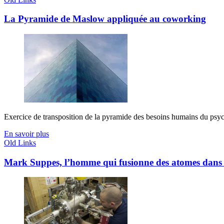
La Pyramide de Maslow appliquée au coworking
Exercice de transposition de la pyramide des besoins humains du p
En savoir plus
Old Links
Mark Suppes, l’homme qui fusionne des atomes dans