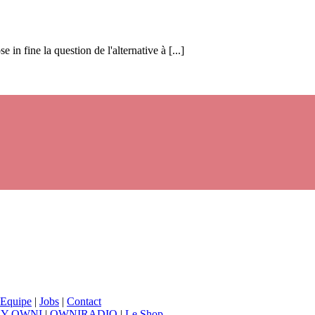
in fine la question de l'alternative à [...]
Equipe
|
Jobs
|
Contact
BY OWNI
|
OWNIRADIO
|
Le Shop