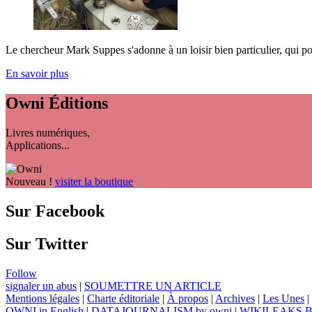
Le chercheur Mark Suppes s'adonne à un loisir bien particulier, qui pose 
En savoir plus
Owni
Éditions
Livres numériques,
Applications...
Nouveau !
visiter la boutique
Sur Facebook
Sur Twitter
Follow
signaler un abus
|
SOUMETTRE UN ARTICLE
Mentions légales
|
Charte éditoriale
|
À propos
|
Archives
|
Les Unes
|
OWNI in English
|
DATAJOURNALISM by owni
|
WIKILEAKS 