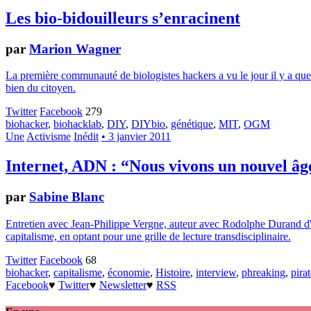
Les bio-bidouilleurs s’enracinent
par
Marion Wagner
La première communauté de biologistes hackers a vu le jour il y a quelq
bien du citoyen.
Twitter
Facebook
279
biohacker
,
biohacklab
,
DIY
,
DIYbio
,
génétique
,
MIT
,
OGM
Une
Activisme
Inédit
• 3 janvier 2011
Internet, ADN : “Nous vivons un nouvel âge
par
Sabine Blanc
Entretien avec Jean-Philippe Vergne, auteur avec Rodolphe Durand d'un 
capitalisme, en optant pour une grille de lecture transdisciplinaire.
Twitter
Facebook
68
biohacker
,
capitalisme
,
économie
,
Histoire
,
interview
,
phreaking
,
pirat
Facebook
♥
Twitter
♥
Newsletter
♥
RSS