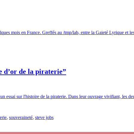
ues mois en France. Greffés au /tmp/lab, entre la Gaieté Lyrique et les 
 d’or de la piraterie”
essai sur l'histoire de la piraterie. Dans leur ouvrage vivifiant, les d
erie
,
souveraineté
,
steve jobs