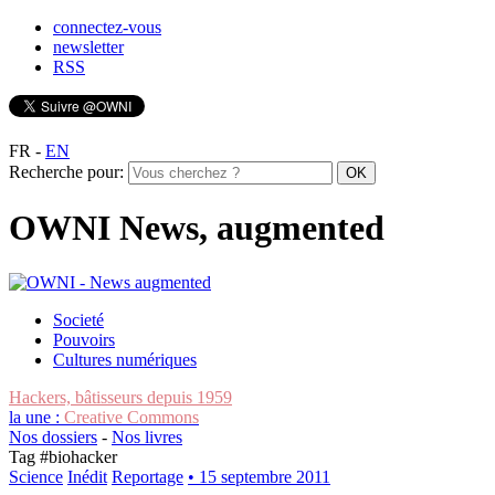
connectez-vous
newsletter
RSS
FR
-
EN
Recherche pour:
OWNI News, augmented
Societé
Pouvoirs
Cultures numériques
Hackers, bâtisseurs depuis 1959
la une :
Creative Commons
Nos dossiers
-
Nos livres
Tag #
biohacker
Science
Inédit
Reportage
• 15 septembre 2011