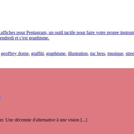
affiches pour Pentagram, un outil tactile pour faire votre propre instru
vendredi et c'est graphisme.
,
geoffrey dorne
,
graffiti
,
graphisme
,
illustration
,
mc bess
,
musique
,
stree
s
. Une décennie d'alternative à une vision [...]