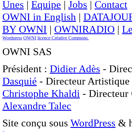
Unes
|
Equipe
|
Jobs
|
Contact
OWNI in English
|
DATAJOUR
BY OWNI
|
OWNIRADIO
|
Le
Wordpress
OWNI
licence Créative Commons.
OWNI SAS
Président :
Didier Adès
- Direc
Dasquié
- Directeur Artistique
Christophe Khaldi
- Directeur
Alexandre Talec
Site conçu sous
WordPress
& h