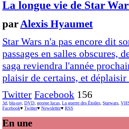
La longue vie de Star War
par
Alexis Hyaumet
Star Wars n'a pas encore dit s
passages en salles obscures, 
saga reviendra l'année procha
plaisir de certains, et déplaisir
Twitter
Facebook
156
3d
,
blu-ray
,
DVD
,
george lucas
,
La guerre des Étoiles
,
Starwars
,
VH
Facebook
♥
Twitter
♥
Newsletter
♥
RSS
En une