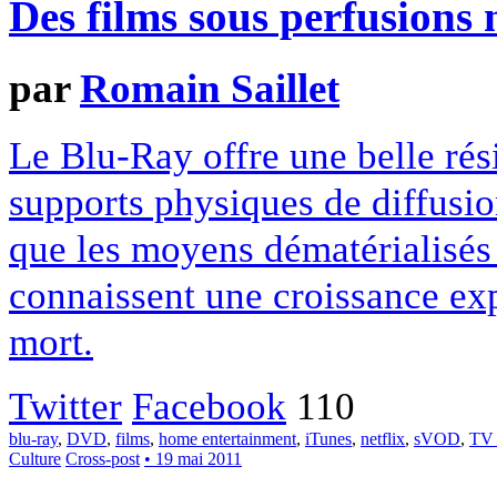
Des films sous perfusions
par
Romain Saillet
Le Blu-Ray offre une belle rés
supports physiques de diffusion
que les moyens dématérialisés 
connaissent une croissance exp
mort.
Twitter
Facebook
110
blu-ray
,
DVD
,
films
,
home entertainment
,
iTunes
,
netflix
,
sVOD
,
TV
Culture
Cross-post
• 19 mai 2011