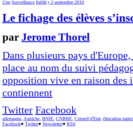
Une
Surveillance
Inédit
• 2 septembre 2010
Le fichage des élèves s’i
par
Jerome Thorel
Dans plusieurs pays d'Europe, 
place au nom du suivi pédagogi
opposition vive en raison des i
contiennent
Twitter
Facebook
allemagne
,
Autriche
,
BNIE
,
CNRBE
,
Conseil d'Etat
,
éducation natio
Facebook
♥
Twitter
♥
Newsletter
♥
RSS