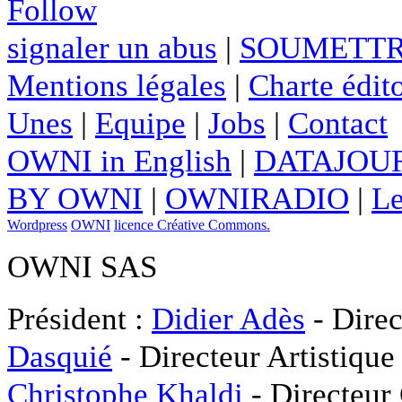
Follow
signaler un abus
|
SOUMETTR
Mentions légales
|
Charte édito
Unes
|
Equipe
|
Jobs
|
Contact
OWNI in English
|
DATAJOUR
BY OWNI
|
OWNIRADIO
|
Le
Wordpress
OWNI
licence Créative Commons.
OWNI SAS
Président :
Didier Adès
- Direc
Dasquié
- Directeur Artistique
Christophe Khaldi
- Directeur