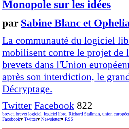
Monopole sur les idées
par
Sabine Blanc et Opheli
La communauté du logiciel lib
mobilisent contre le projet de 
brevets dans l'Union européenn
après son interdiction, le grand
Décryptage.
Twitter
Facebook
822
brevet
,
brevet logiciel
,
logiciel libre
,
Richard Stallman
,
union europée
Facebook
♥
Twitter
♥
Newsletter
♥
RSS