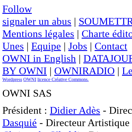
Follow
signaler un abus
|
SOUMETTR
Mentions légales
|
Charte édito
Unes
|
Equipe
|
Jobs
|
Contact
OWNI in English
|
DATAJOUR
BY OWNI
|
OWNIRADIO
|
Le
Wordpress
OWNI
licence Créative Commons.
OWNI SAS
Président :
Didier Adès
- Direc
Dasquié
- Directeur Artistique