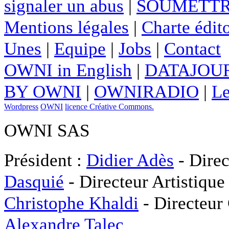
signaler un abus
|
SOUMETTR
Mentions légales
|
Charte édito
Unes
|
Equipe
|
Jobs
|
Contact
OWNI in English
|
DATAJOUR
BY OWNI
|
OWNIRADIO
|
Le
Wordpress
OWNI
licence Créative Commons.
OWNI SAS
Président :
Didier Adès
- Direc
Dasquié
- Directeur Artistique
Christophe Khaldi
- Directeur
Alexandre Talec