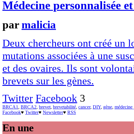
Médecine personnalisée et 
par
malicia
Deux chercheurs ont créé un lo
mutations associées à une susc
et des ovaires. Ils sont volont
brevets sur les gènes.
Twitter
Facebook
3
BRCA1
,
BRCA2
,
brevet
,
brevetabilité
,
cancer
,
DIY
,
gène
,
médecine 
Facebook
♥
Twitter
♥
Newsletter
♥
RSS
En une