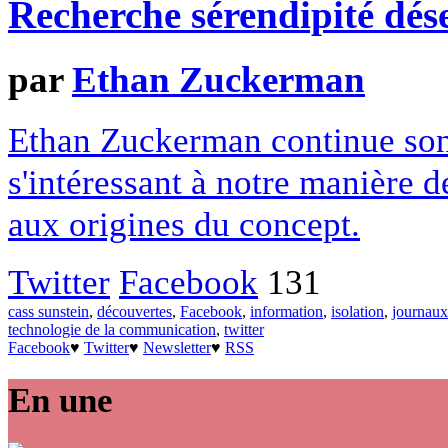
Recherche sérendipité dés
par
Ethan Zuckerman
Ethan Zuckerman continue son 
s'intéressant à notre manière d
aux origines du concept.
Twitter
Facebook
131
cass sunstein
,
découvertes
,
Facebook
,
information
,
isolation
,
journaux
technologie de la communication
,
twitter
Facebook
♥
Twitter
♥
Newsletter
♥
RSS
En une