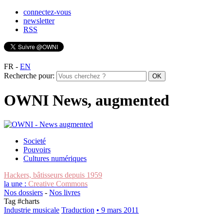
connectez-vous
newsletter
RSS
FR
-
EN
Recherche pour:
OWNI News, augmented
Societé
Pouvoirs
Cultures numériques
Hackers, bâtisseurs depuis 1959
la une :
Creative Commons
Nos dossiers
-
Nos livres
Tag #
charts
Industrie musicale
Traduction
• 9 mars 2011