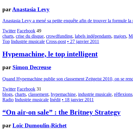
par
Anastasia Levy
Anastasia Levy a mené sa petite enquête afin de trouver la formule la p
Twitter
Facebook
49
charts
,
crise du disque
,
crowdfunding
,
labels indépendants
,
majors
,
Me
Top
Industrie musicale
Cross-post
• 27 janvier 2011
Hypemachine, le top intelligent
par
Simon Decreuse
Quand Hypemachine publie son classement Zeitgeist 2010, on se rend com
Twitter
Facebook
31
blogs
,
charts
,
classement
,
hypemachine
,
industrie musicale
,
réflexions
Radio
Industrie musicale
Inédit
• 18 janvier 2011
“On air-on sale” : the Britney Strategy
par
Loïc Dumoulin-Richet