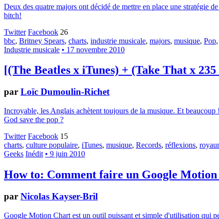
Deux des quatre majors ont décidé de mettre en place une stratégie de
bitch!
Twitter
Facebook
26
bbc
,
Britney Spears
,
charts
,
industrie musicale
,
majors
,
musique
,
Pop
Industrie musicale
• 17 novembre 2010
[(The Beatles x iTunes) + (Take That x 235
par
Loïc Dumoulin-Richet
Incroyable, les Anglais achètent toujours de la musique. Et beaucoup 
God save the pop ?
Twitter
Facebook
15
charts
,
culture populaire
,
iTunes
,
musique
,
Records
,
réflexions
,
royau
Geeks
Inédit
• 9 juin 2010
How to: Comment faire un Google Motion
par
Nicolas Kayser-Bril
Google Motion Chart est un outil puissant et simple d'utilisation qui 