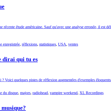
ue
une récente étude américaine. Sauf qu'avec une analyse erronée, il est dél
 enregistrée
,
réflexions
,
statistiques
,
USA
,
ventes
dirai qui tu es
i ? Voici quelques pistes de réflexion augmentées d'exemples éloquents p
ie du disque
,
majors
,
radiohead
,
vampire weekend
,
XL Recordings
a musique?