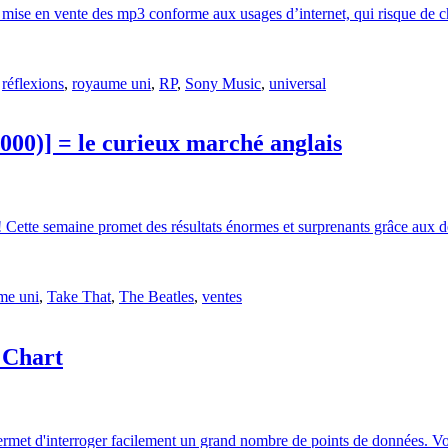
 mise en vente des mp3 conforme aux usages d’internet, qui risque de cha
,
réflexions
,
royaume uni
,
RP
,
Sony Music
,
universal
 000)] = le curieux marché anglais
! Cette semaine promet des résultats énormes et surprenants grâce aux 
me uni
,
Take That
,
The Beatles
,
ventes
 Chart
permet d'interroger facilement un grand nombre de points de données. Vo