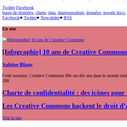
Twitter
Facebook
bases de données
,
charts
,
data
,
datajournalism
,
données
,
google docs
,
Facebook
♥
Twitter
♥
Newsletter
♥
RSS
En une
[Infographie] 10 ans de Creative Common
Sabine Blanc
Cette semaine, Creative Commons fête ses dix ans dans le monde entier
188
Charte de confidentialité : des icônes pour
Les Creative Commons hackent le droit d’
Voir la une