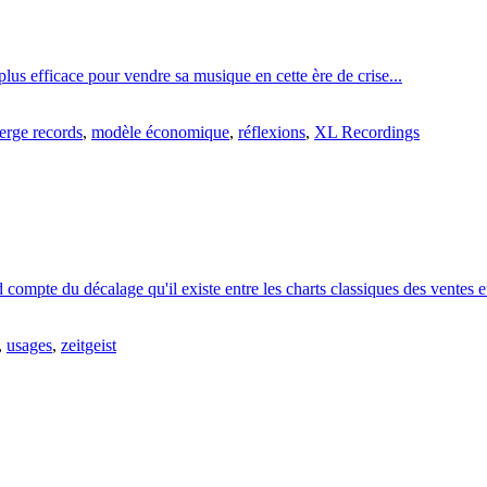
lus efficace pour vendre sa musique en cette ère de crise...
rge records
,
modèle économique
,
réflexions
,
XL Recordings
pte du décalage qu'il existe entre les charts classiques des ventes et 
,
usages
,
zeitgeist