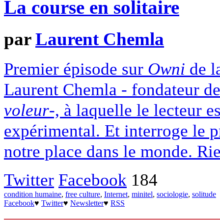
La course en solitaire
par
Laurent Chemla
Premier épisode sur
Owni
de l
Laurent Chemla - fondateur de
voleur
-, à laquelle le lecteur es
expérimental. Et interroge le p
notre place dans le monde. Rie
Twitter
Facebook
184
condition humaine
,
free culture
,
Internet
,
minitel
,
sociologie
,
solitude
Facebook
♥
Twitter
♥
Newsletter
♥
RSS