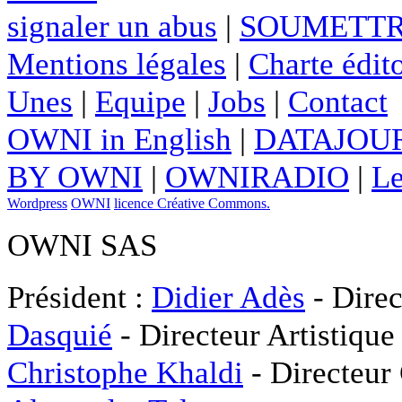
signaler un abus
|
SOUMETTR
Mentions légales
|
Charte édito
Unes
|
Equipe
|
Jobs
|
Contact
OWNI in English
|
DATAJOUR
BY OWNI
|
OWNIRADIO
|
Le
Wordpress
OWNI
licence Créative Commons.
OWNI SAS
Président :
Didier Adès
- Direc
Dasquié
- Directeur Artistique
Christophe Khaldi
- Directeur