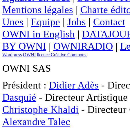
Mentions légales
|
Charte édito
Unes
|
Equipe
|
Jobs
|
Contact
OWNI in English
|
DATAJOUR
BY OWNI
|
OWNIRADIO
|
Le
Wordpress
OWNI
licence Créative Commons.
OWNI SAS
Président :
Didier Adès
- Direc
Dasquié
- Directeur Artistique
Christophe Khaldi
- Directeur
Alexandre Talec