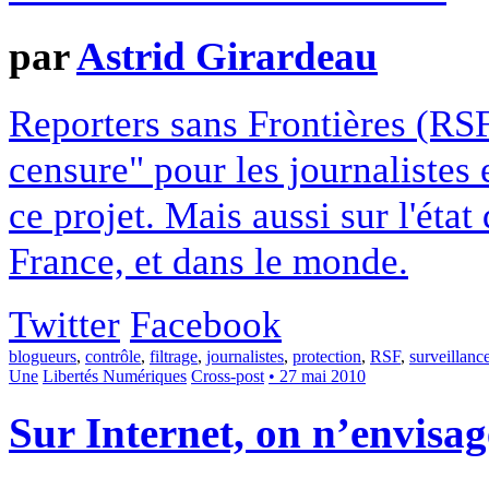
par
Astrid Girardeau
Reporters sans Frontières (RSF
censure" pour les journalistes 
ce projet. Mais aussi sur l'état
France, et dans le monde.
Twitter
Facebook
blogueurs
,
contrôle
,
filtrage
,
journalistes
,
protection
,
RSF
,
surveillanc
Une
Libertés Numériques
Cross-post
• 27 mai 2010
Sur Internet, on n’envisa