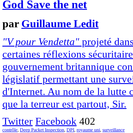
God Save the net
par
Guillaume Ledit
"V pour Vendetta"
projeté dans
certaines réflexions sécuritair
gouvernement britannique conç
législatif permettant une surve
d'Internet. Au nom de la lutte 
que la terreur est partout, Sir.
Twitter
Facebook
402
contrôle
,
Deep Packet Inspection
,
DPI
,
royaume uni
,
surveillance