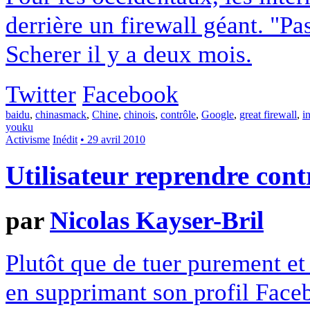
derrière un firewall géant. "Pas
Scherer il y a deux mois.
Twitter
Facebook
baidu
,
chinasmack
,
Chine
,
chinois
,
contrôle
,
Google
,
great firewall
,
i
youku
Activisme
Inédit
• 29 avril 2010
Utilisateur reprendre cont
par
Nicolas Kayser-Bril
Plutôt que de tuer purement e
en supprimant son profil Fa