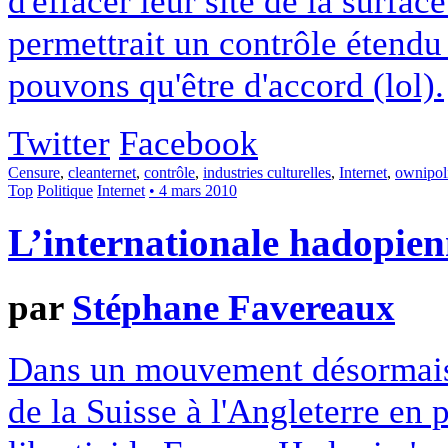
d'effacer leur site de la surfa
permettrait un contrôle étendu
pouvons qu'être d'accord (lol).
Twitter
Facebook
Censure
,
cleanternet
,
contrôle
,
industries culturelles
,
Internet
,
ownipoli
Top
Politique
Internet
• 4 mars 2010
L’internationale hadopi
par
Stéphane Favereaux
Dans un mouvement désormais d
de la Suisse à l'Angleterre en 