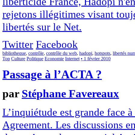
liberticide France, Hadopi n'e
rejetons illégitimes visant touj
libertés sur le Net.
Twitter
Facebook
bibliotheque
,
contrôle
,
contrôle du web
,
hadopi
,
hotspots
,
libertés nu
Top
Culture
Politique
Economie
Internet
• 1 février 2010
Passage à l’ACTA ?
par
Stéphane Favereaux
L’inquiétude est grande face à
Agreement. Les discussions en 