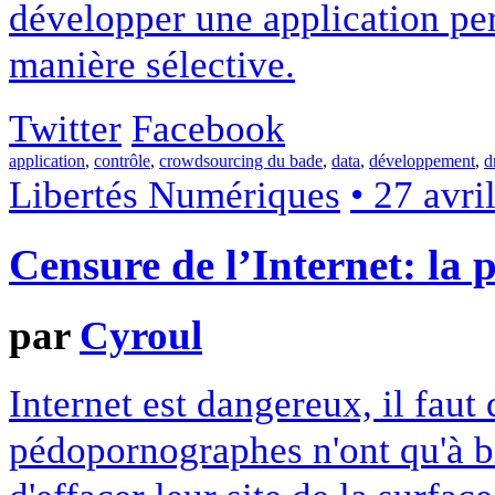
développer une application per
manière sélective.
Twitter
Facebook
application
,
contrôle
,
crowdsourcing du bade
,
data
,
développement
,
d
Libertés Numériques
• 27 avri
Censure de l’Internet: la p
par
Cyroul
Internet est dangereux, il faut
pédopornographes n'ont qu'à bi