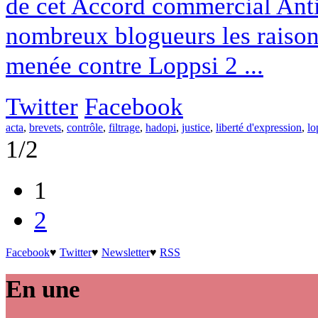
de cet Accord commercial Ant
nombreux blogueurs les raisons
menée contre Loppsi 2 ...
Twitter
Facebook
acta
,
brevets
,
contrôle
,
filtrage
,
hadopi
,
justice
,
liberté d'expression
,
lo
1/2
1
2
Facebook
♥
Twitter
♥
Newsletter
♥
RSS
En une