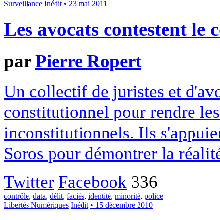
Surveillance
Inédit
• 23 mai 2011
Les avocats contestent le c
par
Pierre Ropert
Un collectif de juristes et d'av
constitutionnel pour rendre les
inconstitutionnels. Ils s'appui
Soros pour démontrer la réalité
Twitter
Facebook
336
contrôle
,
data
,
délit
,
faciès
,
identité
,
minorité
,
police
Libertés Numériques
Inédit
• 15 décembre 2010