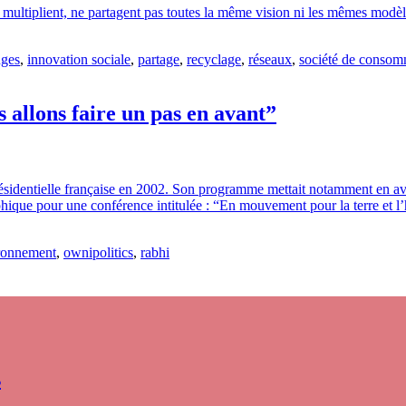
 multiplient, ne partagent pas toutes la même vision ni les mêmes mod
nges
,
innovation sociale
,
partage
,
recyclage
,
réseaux
,
société de consom
 allons faire un pas en avant”
n présidentielle française en 2002. Son programme mettait notamment en av
phique pour une conférence intitulée : “En mouvement pour la terre et l’
ronnement
,
ownipolitics
,
rabhi
s