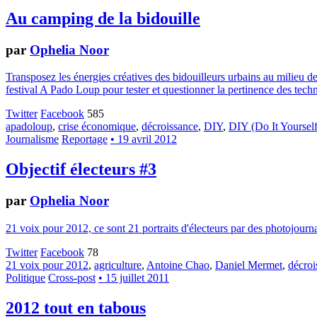
Au camping de la bidouille
par
Ophelia Noor
Transposez les énergies créatives des bidouilleurs urbains au milieu de
festival A Pado Loup pour tester et questionner la pertinence des techn
Twitter
Facebook
585
apadoloup
,
crise économique
,
décroissance
,
DIY
,
DIY (Do It Yourself
Journalisme
Reportage
• 19 avril 2012
Objectif électeurs #3
par
Ophelia Noor
21 voix pour 2012, ce sont 21 portraits d'électeurs par des photojour
Twitter
Facebook
78
21 voix pour 2012
,
agriculture
,
Antoine Chao
,
Daniel Mermet
,
décroi
Politique
Cross-post
• 15 juillet 2011
2012 tout en tabous