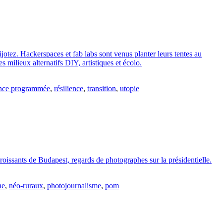
jotez. Hackerspaces et fab labs sont venus planter leurs tentes au
 milieux alternatifs DIY, artistiques et écolo.
nce programmée
,
résilience
,
transition
,
utopie
oissants de Budapest, regards de photographes sur la présidentielle.
he
,
néo-ruraux
,
photojournalisme
,
pom