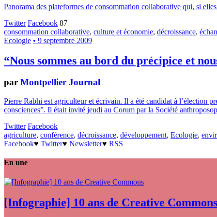
Panorama des plateformes de consommation collaborative qui, si elles
Twitter
Facebook
87
consommation collaborative
,
culture et économie
,
décroissance
,
écha
Ecologie
• 9 septembre 2009
“Nous sommes au bord du précipice et nous
par
Montpellier Journal
Pierre Rabhi est agriculteur et écrivain. Il a été candidat à l’électio
consciences”. Il était invité jeudi au Corum par la Société anthroposo
Twitter
Facebook
agriculture
,
conférence
,
décroissance
,
développement
,
Ecologie
,
envi
Facebook
♥
Twitter
♥
Newsletter
♥
RSS
En une
[Infographie] 10 ans de Creative Common