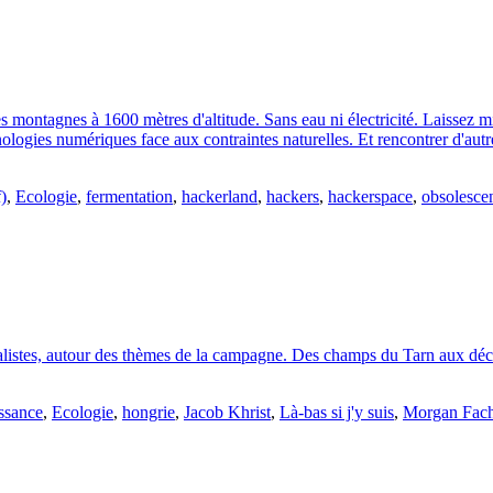
s montagnes à 1600 mètres d'altitude. Sans eau ni électricité. Laissez mi
ologies numériques face aux contraintes naturelles. Et rencontrer d'autres
)
,
Ecologie
,
fermentation
,
hackerland
,
hackers
,
hackerspace
,
obsolesce
nalistes, autour des thèmes de la campagne. Des champs du Tarn aux décr
ssance
,
Ecologie
,
hongrie
,
Jacob Khrist
,
Là-bas si j'y suis
,
Morgan Fac