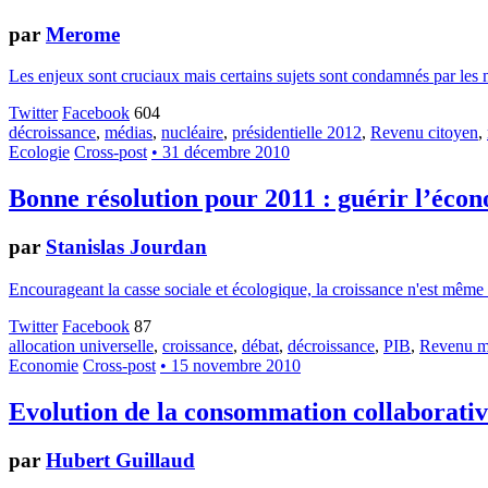
par
Merome
Les enjeux sont cruciaux mais certains sujets sont condamnés par les mé
Twitter
Facebook
604
décroissance
,
médias
,
nucléaire
,
présidentielle 2012
,
Revenu citoyen
,
Ecologie
Cross-post
• 31 décembre 2010
Bonne résolution pour 2011 : guérir l’écon
par
Stanislas Jourdan
Encourageant la casse sociale et écologique, la croissance n'est même p
Twitter
Facebook
87
allocation universelle
,
croissance
,
débat
,
décroissance
,
PIB
,
Revenu 
Economie
Cross-post
• 15 novembre 2010
Evolution de la consommation collaborati
par
Hubert Guillaud