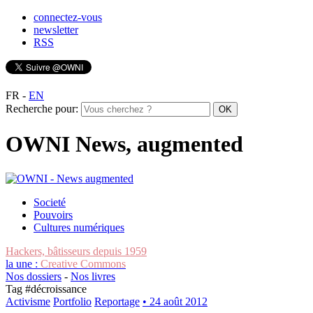
connectez-vous
newsletter
RSS
FR
-
EN
Recherche pour:
OWNI News, augmented
Societé
Pouvoirs
Cultures numériques
Hackers, bâtisseurs depuis 1959
la une :
Creative Commons
Nos dossiers
-
Nos livres
Tag #
décroissance
Activisme
Portfolio
Reportage
• 24 août 2012