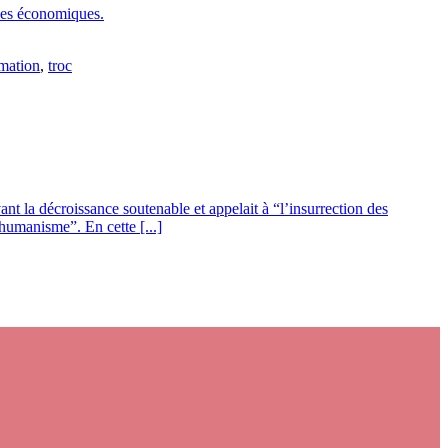
èles économiques.
mation
,
troc
ant la décroissance soutenable et appelait à “l’insurrection des
humanisme”. En cette [...]