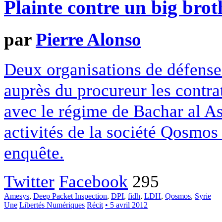
Plainte contre un big brot
par
Pierre Alonso
Deux organisations de défense
auprès du procureur les contrat
avec le régime de Bachar al A
activités de la société Qosmos 
enquête.
Twitter
Facebook
295
Amesys
,
Deep Packet Inspection
,
DPI
,
fidh
,
LDH
,
Qosmos
,
Syrie
Une
Libertés Numériques
Récit
• 5 avril 2012