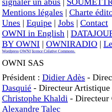
signaler un abus
|
SOUMETTR
Mentions légales
|
Charte édito
Unes
|
Equipe
|
Jobs
|
Contact
OWNI in English
|
DATAJOUR
BY OWNI
|
OWNIRADIO
|
Le
Wordpress
OWNI
licence Créative Commons.
OWNI SAS
Président :
Didier Adès
- Direc
Dasquié
- Directeur Artistique
Christophe Khaldi
- Directeur
Alexandre Talec