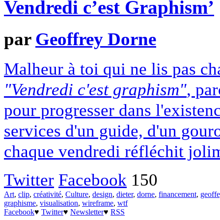
Vendredi c’est Graphism’
par
Geoffrey Dorne
Malheur à toi qui ne lis pas c
"Vendredi c'est graphism"
, par
pour progresser dans l'existenc
services d'un guide, d'un gour
chaque vendredi réfléchit joli
Twitter
Facebook
150
Art
,
clip
,
créativité
,
Culture
,
design
,
dieter
,
dorne
,
financement
,
geoff
graphisme
,
visualisation
,
wireframe
,
wtf
Facebook
♥
Twitter
♥
Newsletter
♥
RSS