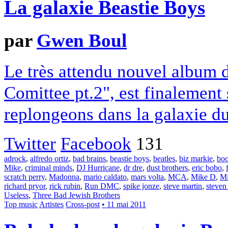
La galaxie Beastie Boys
par
Gwen Boul
Le très attendu nouvel album 
Comittee pt.2", est finalement 
replongeons dans la galaxie du
Twitter
Facebook
131
adrock
,
alfredo ortiz
,
bad brains
,
beastie boys
,
beatles
,
biz markie
,
boo
Mike
,
criminal minds
,
DJ Hurricane
,
dr dre
,
dust brothers
,
eric bobo
,
scratch perry
,
Madonna
,
mario caldato
,
mars volta
,
MCA
,
Mike D
,
Mi
richard pryor
,
rick rubin
,
Run DMC
,
spike jonze
,
steve martin
,
steven
Useless
,
Three Bad Jewish Brothers
Top music
Artistes
Cross-post
• 11 mai 2011