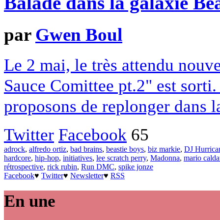
Balade dans la galaxie Be
par
Gwen Boul
Le 2 mai, le très attendu nouv
Sauce Comittee pt.2" est sorti.
proposons de replonger dans l
Twitter
Facebook
65
adrock
,
alfredo ortiz
,
bad brains
,
beastie boys
,
biz markie
,
DJ Hurrica
hardcore
,
hip-hop
,
initiatives
,
lee scratch perry
,
Madonna
,
mario calda
rétrospective
,
rick rubin
,
Run DMC
,
spike jonze
Facebook
♥
Twitter
♥
Newsletter
♥
RSS
En une