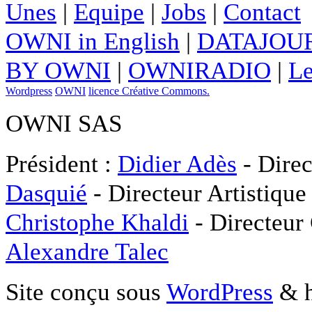
Unes
|
Equipe
|
Jobs
|
Contact
OWNI in English
|
DATAJOUR
BY OWNI
|
OWNIRADIO
|
Le
Wordpress
OWNI
licence Créative Commons.
OWNI SAS
Président :
Didier Adès
- Direc
Dasquié
- Directeur Artistique
Christophe Khaldi
- Directeur
Alexandre Talec
Site conçu sous
WordPress
& h