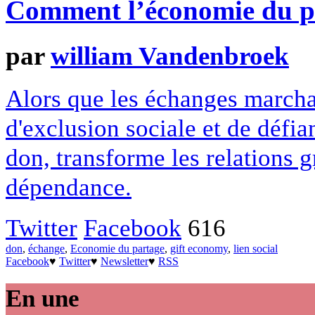
Comment l’économie du par
par
william Vandenbroek
Alors que les échanges marcha
d'exclusion sociale et de défia
don, transforme les relations gr
dépendance.
Twitter
Facebook
616
don
,
échange
,
Economie du partage
,
gift economy
,
lien social
Facebook
♥
Twitter
♥
Newsletter
♥
RSS
En une