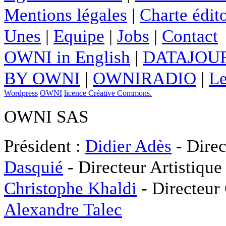
Mentions légales
|
Charte édito
Unes
|
Equipe
|
Jobs
|
Contact
OWNI in English
|
DATAJOUR
BY OWNI
|
OWNIRADIO
|
Le
Wordpress
OWNI
licence Créative Commons.
OWNI SAS
Président :
Didier Adès
- Direc
Dasquié
- Directeur Artistique
Christophe Khaldi
- Directeur
Alexandre Talec