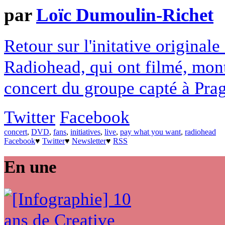
par
Loïc Dumoulin-Richet
Retour sur l'initative original
Radiohead, qui ont filmé, mont
concert du groupe capté à Pra
Twitter
Facebook
concert
,
DVD
,
fans
,
initiatives
,
live
,
pay what you want
,
radiohead
Facebook
♥
Twitter
♥
Newsletter
♥
RSS
En une