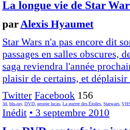
La longue vie de Star War
par
Alexis Hyaumet
Star Wars n'a pas encore dit s
passages en salles obscures, 
saga reviendra l'année procha
plaisir de certains, et déplaisir
Twitter
Facebook
156
3d
,
blu-ray
,
DVD
,
george lucas
,
La guerre des Étoiles
,
Starwars
,
VH
Inédit
• 3 septembre 2010