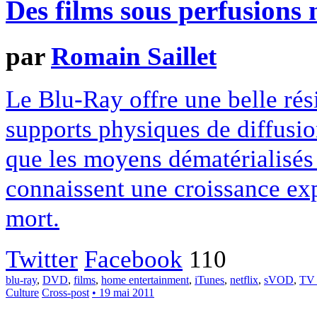
Des films sous perfusions
par
Romain Saillet
Le Blu-Ray offre une belle rés
supports physiques de diffusion
que les moyens dématérialisés 
connaissent une croissance exp
mort.
Twitter
Facebook
110
blu-ray
,
DVD
,
films
,
home entertainment
,
iTunes
,
netflix
,
sVOD
,
TV
Culture
Cross-post
• 19 mai 2011