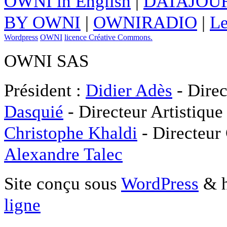
OWNI in English
|
DATAJOUR
BY OWNI
|
OWNIRADIO
|
Le
Wordpress
OWNI
licence Créative Commons.
OWNI SAS
Président :
Didier Adès
- Direc
Dasquié
- Directeur Artistique
Christophe Khaldi
- Directeur
Alexandre Talec
Site conçu sous
WordPress
& h
ligne