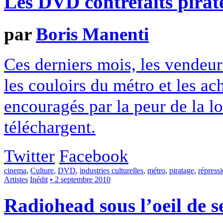
Les DVD contrefaits pirate
par
Boris Manenti
Ces derniers mois, les vendeur
les couloirs du métro et les ac
encouragés par la peur de la l
téléchargent.
Twitter
Facebook
cinema
,
Culture
,
DVD
,
industries culturelles
,
métro
,
piratage
,
répress
Artistes
Inédit
• 2 septembre 2010
Radiohead sous l’oeil de s