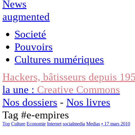
Societé
Pouvoirs
Cultures numériques
Hackers, bâtisseurs depuis 19
la une :
Creative Commons
Nos dossiers
-
Nos livres
Tag #
e-empires
Top
Culture
Economie
Internet
socialmedia
Medias
• 17 mars 2010