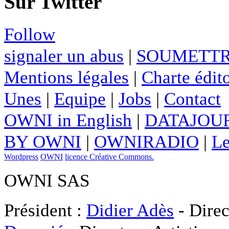
Sur Twitter
Follow
signaler un abus
|
SOUMETTR
Mentions légales
|
Charte édito
Unes
|
Equipe
|
Jobs
|
Contact
OWNI in English
|
DATAJOUR
BY OWNI
|
OWNIRADIO
|
Le
Wordpress
OWNI
licence Créative Commons.
OWNI SAS
Président :
Didier Adès
- Direc