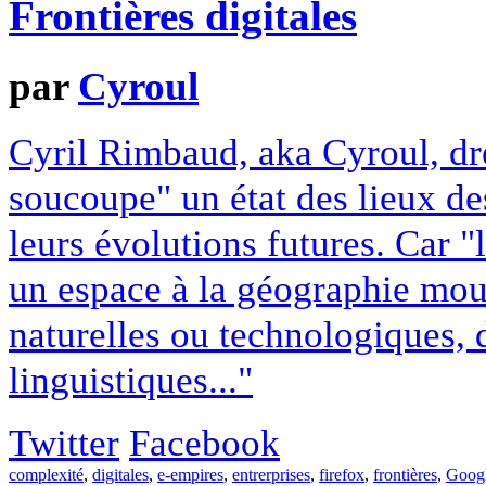
Frontières digitales
par
Cyroul
Cyril Rimbaud, aka Cyroul, dre
soucoupe" un état des lieux des
leurs évolutions futures. Car "le
un espace à la géographie mouv
naturelles ou technologiques, 
linguistiques..."
Twitter
Facebook
complexité
,
digitales
,
e-empires
,
entrerprises
,
firefox
,
frontières
,
Goog