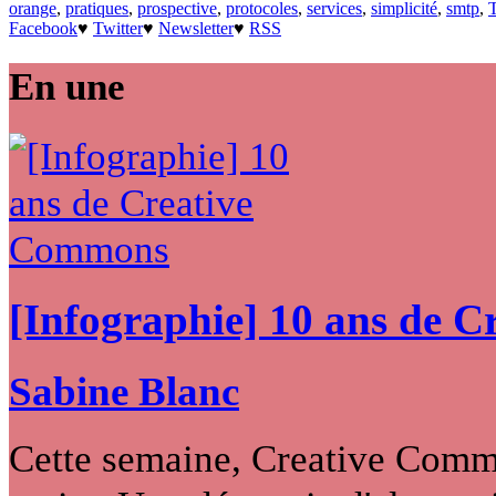
orange
,
pratiques
,
prospective
,
protocoles
,
services
,
simplicité
,
smtp
,
Facebook
♥
Twitter
♥
Newsletter
♥
RSS
En une
[Infographie] 10 ans de 
Sabine Blanc
Cette semaine, Creative Commo