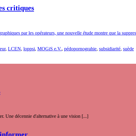
es critiques
graphiques par les opérateurs, une nouvelle étude montre que la suppres
eur
,
LCEN
,
loppsi
,
MOGiS e.V.
,
pédopornograhie
,
subsidiarité
,
suède
s
. Une décennie d'alternative à une vision [...]
 informer