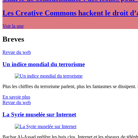
Les Creative Commons hackent le droit d’
Voir la une
Breves
Revue du web
Un indice mondial du terrorisme
Plus les chiffres du terrorisme parlent, plus les fantasmes se dissipent.
En savoir plus
Revue du web
La Syrie muselée sur Internet
Bachar Al-Assad préfère les huis clos. Internet et les réseaux de télép