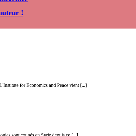
auteur !
 L'Institute for Economics and Peace vient [...]
honies sont coupés en Syrie depuis ce [...]