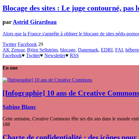
Blocage des sites : Le juge contourné, pas l
par
Astrid Girardeau
Alors que la France s'apprête à obliger le blocage de sites pédo-porno
Twitter
Facebook
29
AK Zensur
,
Björn Sellström
,
blocage
,
Danemark
,
EDRI
,
FAI
,
héberg
Facebook
♥
Twitter
♥
Newsletter
♥
RSS
En une
[Infographie] 10 ans de Creative Common
Sabine Blanc
Cette semaine, Creative Commons fête ses dix ans dans le monde entier
188
Charte de confidentialité : des icônes pour