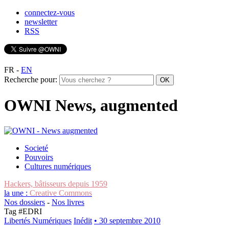
connectez-vous
newsletter
RSS
FR
-
EN
Recherche pour:
OWNI News, augmented
Societé
Pouvoirs
Cultures numériques
Hackers, bâtisseurs depuis 1959
la une :
Creative Commons
Nos dossiers
-
Nos livres
Tag #
EDRI
Libertés Numériques
Inédit
• 30 septembre 2010