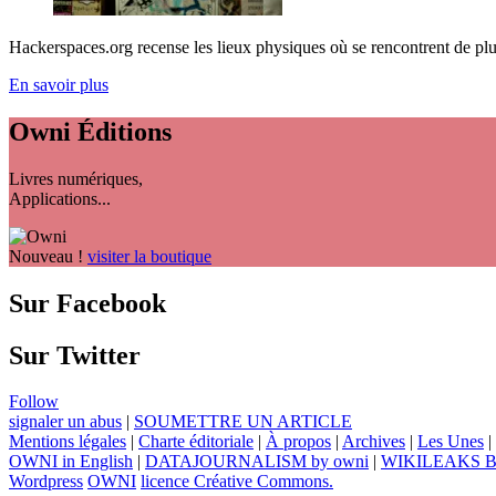
Hackerspaces.org recense les lieux physiques où se rencontrent de plus 
En savoir plus
Owni
Éditions
Livres numériques,
Applications...
Nouveau !
visiter la boutique
Sur Facebook
Sur Twitter
Follow
signaler un abus
|
SOUMETTRE UN ARTICLE
Mentions légales
|
Charte éditoriale
|
À propos
|
Archives
|
Les Unes
|
OWNI in English
|
DATAJOURNALISM by owni
|
WIKILEAKS 
Wordpress
OWNI
licence Créative Commons.