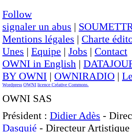
Follow
signaler un abus
|
SOUMETTR
Mentions légales
|
Charte édito
Unes
|
Equipe
|
Jobs
|
Contact
OWNI in English
|
DATAJOUR
BY OWNI
|
OWNIRADIO
|
Le
Wordpress
OWNI
licence Créative Commons.
OWNI SAS
Président :
Didier Adès
- Direc
Dasquié
- Directeur Artistique