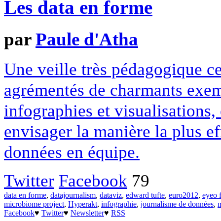
Les data en forme
par
Paule d'Atha
Une veille très pédagogique ce
agrémentés de charmants exempl
infographies et visualisations,
envisager la manière la plus ef
données en équipe.
Twitter
Facebook
79
data en forme
,
datajournalism
,
dataviz
,
edward tufte
,
euro2012
,
eyeo f
microbiome project
,
Hyperakt
,
infographie
,
journalisme de données
,
Facebook
♥
Twitter
♥
Newsletter
♥
RSS