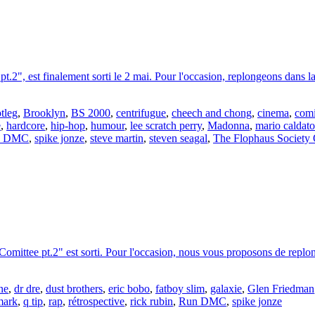
.2", est finalement sorti le 2 mai. Pour l'occasion, replongeons dans l
tleg
,
Brooklyn
,
BS 2000
,
centrifugue
,
cheech and chong
,
cinema
,
com
e
,
hardcore
,
hip-hop
,
humour
,
lee scratch perry
,
Madonna
,
mario caldato
n DMC
,
spike jonze
,
steve martin
,
steven seagal
,
The Flophaus Society 
omittee pt.2" est sorti. Pour l'occasion, nous vous proposons de replo
ne
,
dr dre
,
dust brothers
,
eric bobo
,
fatboy slim
,
galaxie
,
Glen Friedman
mark
,
q tip
,
rap
,
rétrospective
,
rick rubin
,
Run DMC
,
spike jonze