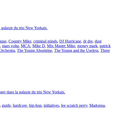
a galaxie du trio New Yorkais.
ique
,
Country Mike
,
criminal minds
,
DJ Hurricane
,
dr dre
,
dust
,
mars volta
,
MCA
,
Mike D
,
Mix Master Mike
,
money mark
,
patrick
Orchestra
,
The Young Aborigine
,
The Young and the Useless
,
Three
nger dans la galaxie du trio New Yorkais.
,
guide
,
hardcore
,
hip-hop
,
initiatives
,
lee scratch perry
,
Madonna
,