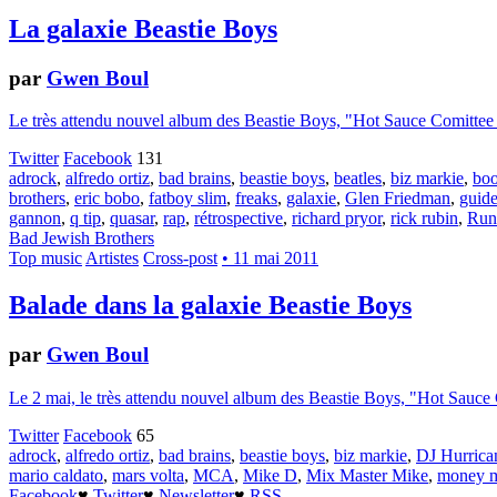
La galaxie Beastie Boys
par
Gwen Boul
Le très attendu nouvel album des Beastie Boys, "Hot Sauce Comittee pt
Twitter
Facebook
131
adrock
,
alfredo ortiz
,
bad brains
,
beastie boys
,
beatles
,
biz markie
,
boo
brothers
,
eric bobo
,
fatboy slim
,
freaks
,
galaxie
,
Glen Friedman
,
guid
gannon
,
q tip
,
quasar
,
rap
,
rétrospective
,
richard pryor
,
rick rubin
,
Ru
Bad Jewish Brothers
Top music
Artistes
Cross-post
• 11 mai 2011
Balade dans la galaxie Beastie Boys
par
Gwen Boul
Le 2 mai, le très attendu nouvel album des Beastie Boys, "Hot Sauce C
Twitter
Facebook
65
adrock
,
alfredo ortiz
,
bad brains
,
beastie boys
,
biz markie
,
DJ Hurrica
mario caldato
,
mars volta
,
MCA
,
Mike D
,
Mix Master Mike
,
money 
Facebook
♥
Twitter
♥
Newsletter
♥
RSS