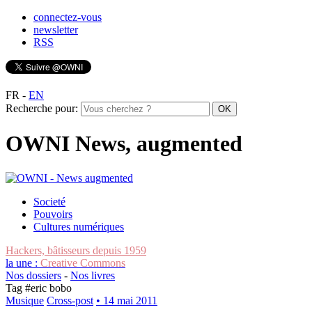
connectez-vous
newsletter
RSS
FR
-
EN
Recherche pour:
OWNI News, augmented
Societé
Pouvoirs
Cultures numériques
Hackers, bâtisseurs depuis 1959
la une :
Creative Commons
Nos dossiers
-
Nos livres
Tag #
eric bobo
Musique
Cross-post
• 14 mai 2011