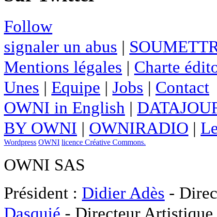
Follow
signaler un abus
|
SOUMETTR
Mentions légales
|
Charte édito
Unes
|
Equipe
|
Jobs
|
Contact
OWNI in English
|
DATAJOUR
BY OWNI
|
OWNIRADIO
|
Le
Wordpress
OWNI
licence Créative Commons.
OWNI SAS
Président :
Didier Adès
- Direc
Dasquié
- Directeur Artistique