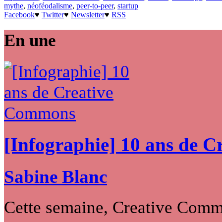
mythe
,
néoféodalisme
,
peer-to-peer
,
startup
Facebook
♥
Twitter
♥
Newsletter
♥
RSS
En une
[Infographie] 10 ans de 
Sabine Blanc
Cette semaine, Creative Commo