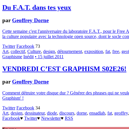
Du F.A.T. dans tes yeux
par
Geoffrey Dorne
Cette semaine c'est l'anniversaire du laboratoire F.A.T., pour le Free 
la culture populaire avec la technologie open source, dont le socle co
Twitter
Facebook
73
Art
,
collectif
,
Culture
,
design
,
détournement
,
exposition
,
fat
,
free
,
geo
Graphisme
Inédit
• 15 juillet 2011
VENDREDI C’EST GRAPHISM S02E26!
par
Geoffrey Dorne
Comment détruire votre disque dur ? Générer des phrases qui ne veulent
Graphism' !
Twitter
Facebook
34
Art
,
design
,
dessinateur
,
diode
,
discours
,
dorne
,
ensadlab
,
fat
,
geoffey
Facebook
♥
Twitter
♥
Newsletter
♥
RSS