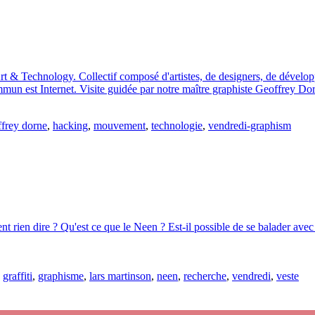
Art & Technology. Collectif composé d'artistes, de designers, de développ
mmun est Internet. Visite guidée par notre maître graphiste Geoffrey Do
ffrey dorne
,
hacking
,
mouvement
,
technologie
,
vendredi-graphism
 rien dire ? Qu'est ce que le Neen ? Est-il possible de se balader avec
,
graffiti
,
graphisme
,
lars martinson
,
neen
,
recherche
,
vendredi
,
veste