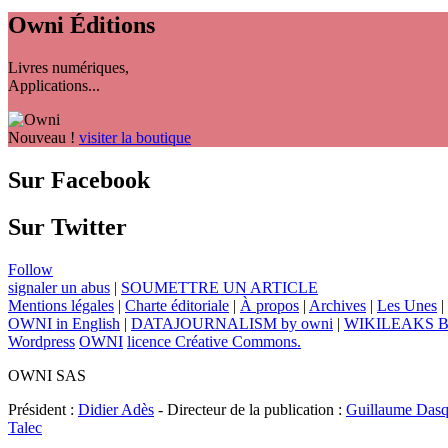
Owni
Éditions
Livres numériques,
Applications...
Nouveau !
visiter la boutique
Sur Facebook
Sur Twitter
Follow
signaler un abus
|
SOUMETTRE UN ARTICLE
Mentions légales
|
Charte éditoriale
|
À propos
|
Archives
|
Les Unes
|
OWNI in English
|
DATAJOURNALISM by owni
|
WIKILEAKS 
Wordpress
OWNI
licence Créative Commons.
OWNI SAS
Président :
Didier Adès
- Directeur de la publication :
Guillaume Dasq
Talec