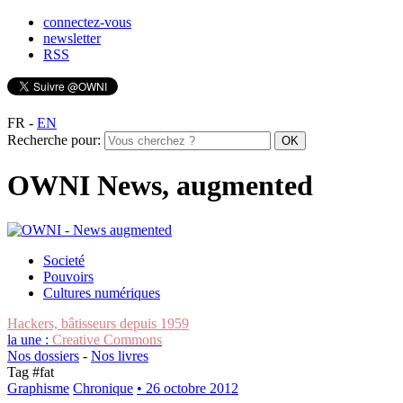
connectez-vous
newsletter
RSS
FR
-
EN
Recherche pour:
OWNI News, augmented
Societé
Pouvoirs
Cultures numériques
Hackers, bâtisseurs depuis 1959
la une :
Creative Commons
Nos dossiers
-
Nos livres
Tag #
fat
Graphisme
Chronique
• 26 octobre 2012