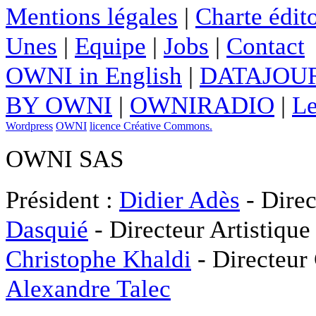
Mentions légales
|
Charte édito
Unes
|
Equipe
|
Jobs
|
Contact
OWNI in English
|
DATAJOUR
BY OWNI
|
OWNIRADIO
|
Le
Wordpress
OWNI
licence Créative Commons.
OWNI SAS
Président :
Didier Adès
- Direc
Dasquié
- Directeur Artistique
Christophe Khaldi
- Directeur
Alexandre Talec