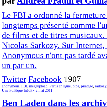
par
Andréa Fradin et Guill
Le FBI a ordonné la fermeture
longtemps présenté comme l'un
de films et de titres musicaux. 
Nicolas Sarkozy. Sur Internet, 
Anonymous n'ont pas tardé avant
un par un.
Twitter
Facebook
1907
anonymous
,
FBI
,
megaupload
,
Partis en ligne
,
pipa
,
piratage
,
sarkozy
Une
Politique
Inédit
• 2 mai 2011
Ben Laden dans les archive