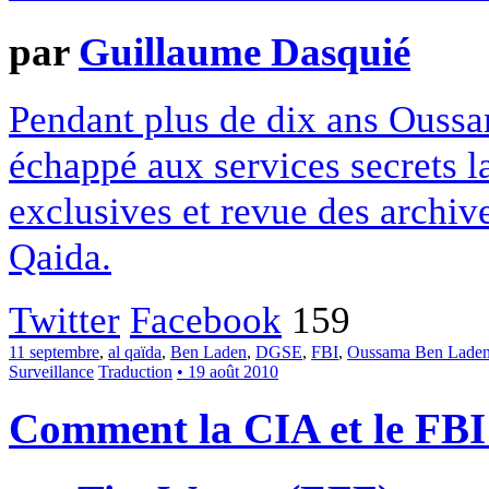
par
Guillaume Dasquié
Pendant plus de dix ans Ouss
échappé aux services secrets l
exclusives et revue des archiv
Qaida.
Twitter
Facebook
159
11 septembre
,
al qaïda
,
Ben Laden
,
DGSE
,
FBI
,
Oussama Ben Lade
Surveillance
Traduction
• 19 août 2010
Comment la CIA et le FBI u