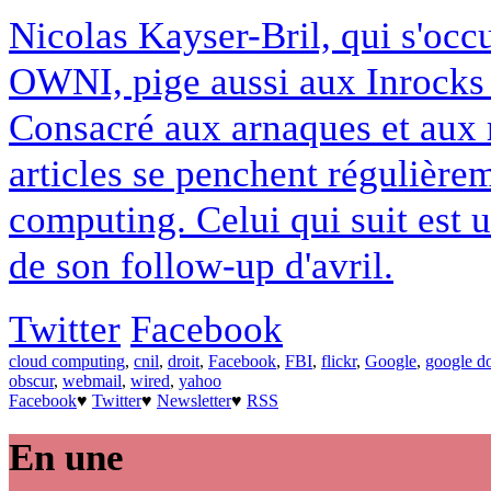
Nicolas Kayser-Bril, qui s'occ
OWNI, pige aussi aux Inrocks 
Consacré aux arnaques et aux m
articles se penchent régulièrem
computing. Celui qui suit est u
de son follow-up d'avril.
Twitter
Facebook
cloud computing
,
cnil
,
droit
,
Facebook
,
FBI
,
flickr
,
Google
,
google d
obscur
,
webmail
,
wired
,
yahoo
Facebook
♥
Twitter
♥
Newsletter
♥
RSS
En une