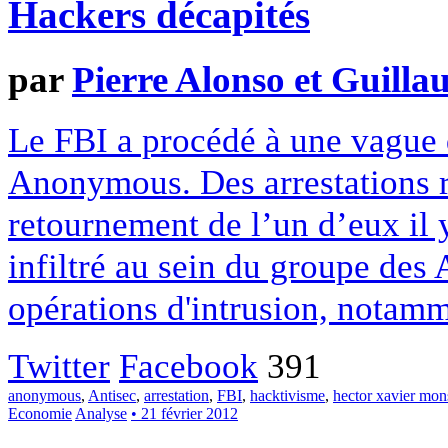
Hackers décapités
par
Pierre Alonso et Guilla
Le FBI a procédé à une vague d
Anonymous. Des arrestations r
retournement de l’un d’eux il 
infiltré au sein du groupe de
opérations d'intrusion, notamm
Twitter
Facebook
391
anonymous
,
Antisec
,
arrestation
,
FBI
,
hacktivisme
,
hector xavier mon
Economie
Analyse
• 21 février 2012