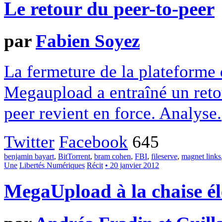
Le retour du peer-to-peer
par
Fabien Soyez
La fermeture de la plateforme 
Megaupload a entraîné un reto
peer revient en force. Analyse.
Twitter
Facebook
645
benjamin bayart
,
BitTorrent
,
bram cohen
,
FBI
,
fileserve
,
magnet links
Une
Libertés Numériques
Récit
• 20 janvier 2012
MegaUpload à la chaise él