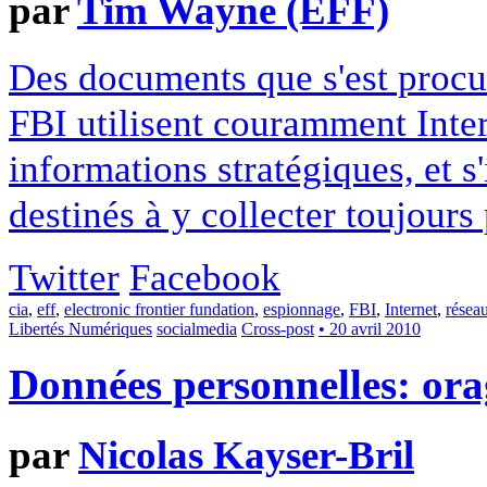
par
Tim Wayne (EFF)
Des documents que s'est procur
FBI utilisent couramment Inter
informations stratégiques, et s'
destinés à y collecter toujours
Twitter
Facebook
cia
,
eff
,
electronic frontier fundation
,
espionnage
,
FBI
,
Internet
,
résea
Libertés Numériques
socialmedia
Cross-post
• 20 avril 2010
Données personnelles: ora
par
Nicolas Kayser-Bril