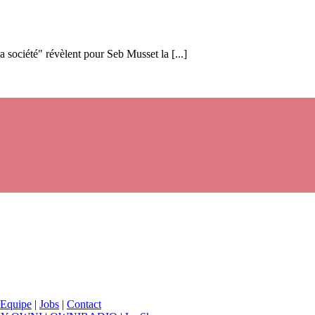
 société" révèlent pour Seb Musset la [...]
Equipe
|
Jobs
|
Contact