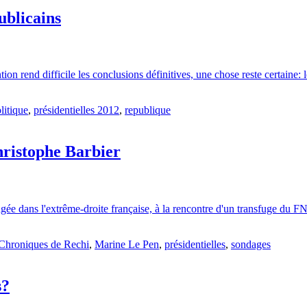
ublicains
tion rend difficile les conclusions définitives, une chose reste certaine
litique
,
présidentielles 2012
,
republique
hristophe Barbier
 dans l'extrême-droite française, à la rencontre d'un transfuge du FN et
Chroniques de Rechi
,
Marine Le Pen
,
présidentielles
,
sondages
s?