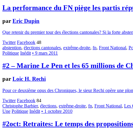
La performance du FN piège les partis rép
par
Eric Dupin
Que retenir du premier tour des élections cantonales? Si la forte absten
Twitter
Facebook
48
abstention
,
élections cantonales
,
extrême-droite
,
fn
,
Front National
,
Po
Politique
Inédit
• 9 mars 2011
#2 – Marine Le Pen et les 65 millions de C
par
Loic H. Rechi
Pour ce deuxième opus des Chroniques, le sieur Rechi opère une plongée
Twitter
Facebook
84
Christophe Barbier
,
élections
,
extrême-droite
,
fn
,
Front National
,
Les 
Une
Politique
Inédit
• 1 octobre 2010
#2oct: Retraites: Le temps des proposition