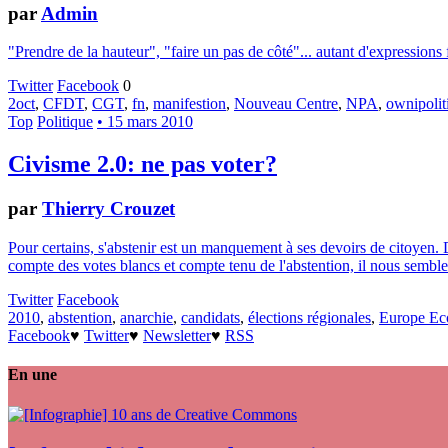
par
Admin
"Prendre de la hauteur", "faire un pas de côté"... autant d'expressions
Twitter
Facebook
0
2oct
,
CFDT
,
CGT
,
fn
,
manifestion
,
Nouveau Centre
,
NPA
,
ownipolit
Top
Politique
• 15 mars 2010
Civisme 2.0: ne pas voter?
par
Thierry Crouzet
Pour certains, s'abstenir est un manquement à ses devoirs de citoyen. 
compte des votes blancs et compte tenu de l'abstention, il nous semble u
Twitter
Facebook
2010
,
abstention
,
anarchie
,
candidats
,
élections régionales
,
Europe Ec
Facebook
♥
Twitter
♥
Newsletter
♥
RSS
En une