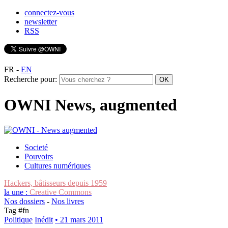
connectez-vous
newsletter
RSS
FR
-
EN
Recherche pour:
OWNI News, augmented
Societé
Pouvoirs
Cultures numériques
Hackers, bâtisseurs depuis 1959
la une :
Creative Commons
Nos dossiers
-
Nos livres
Tag #
fn
Politique
Inédit
• 21 mars 2011