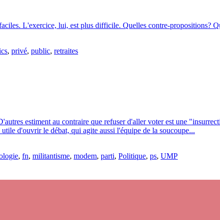
 faciles. L'exercice, lui, est plus difficile. Quelles contre-propositions
ics
,
privé
,
public
,
retraites
D'autres estiment au contraire que refuser d'aller voter est une "insurr
tile d'ouvrir le débat, qui agite aussi l'équipe de la soucoupe...
ologie
,
fn
,
militantisme
,
modem
,
parti
,
Politique
,
ps
,
UMP