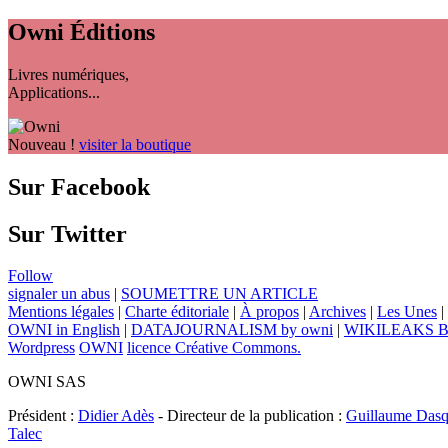
Owni
Éditions
Livres numériques,
Applications...
Nouveau !
visiter la boutique
Sur Facebook
Sur Twitter
Follow
signaler un abus
|
SOUMETTRE UN ARTICLE
Mentions légales
|
Charte éditoriale
|
À propos
|
Archives
|
Les Unes
|
OWNI in English
|
DATAJOURNALISM by owni
|
WIKILEAKS 
Wordpress
OWNI
licence Créative Commons.
OWNI SAS
Président :
Didier Adès
- Directeur de la publication :
Guillaume Dasq
Talec