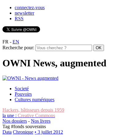
connectez-vous
newsletter
RSS
FR
-
EN
Recherche pour:
OWNI News, augmented
Societé
Pouvoirs
Cultures numériques
Hackers, bâtisseurs depuis 1959
la une :
Creative Commons
Nos dossiers
-
Nos livres
Tag #
fonds souverains
Data
Chronique
• 3 juillet 2012