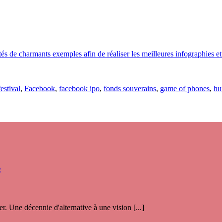
s de charmants exemples afin de réaliser les meilleures infographies et v
estival
,
Facebook
,
facebook ipo
,
fonds souverains
,
game of phones
,
hu
s
. Une décennie d'alternative à une vision [...]