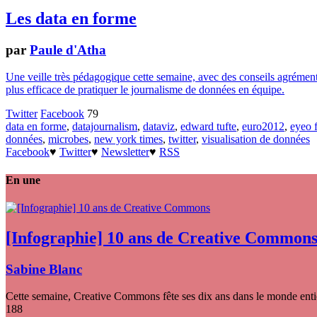
Les data en forme
par
Paule d'Atha
Une veille très pédagogique cette semaine, avec des conseils agrémenté
plus efficace de pratiquer le journalisme de données en équipe.
Twitter
Facebook
79
data en forme
,
datajournalism
,
dataviz
,
edward tufte
,
euro2012
,
eyeo f
données
,
microbes
,
new york times
,
twitter
,
visualisation de données
Facebook
♥
Twitter
♥
Newsletter
♥
RSS
En une
[Infographie] 10 ans de Creative Common
Sabine Blanc
Cette semaine, Creative Commons fête ses dix ans dans le monde entier
188