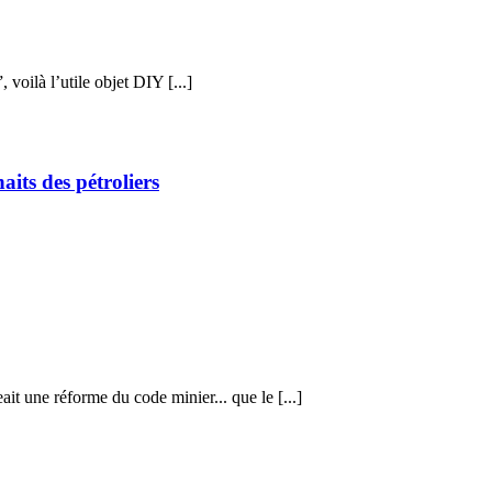
voilà l’utile objet DIY [...]
its des pétroliers
it une réforme du code minier... que le [...]