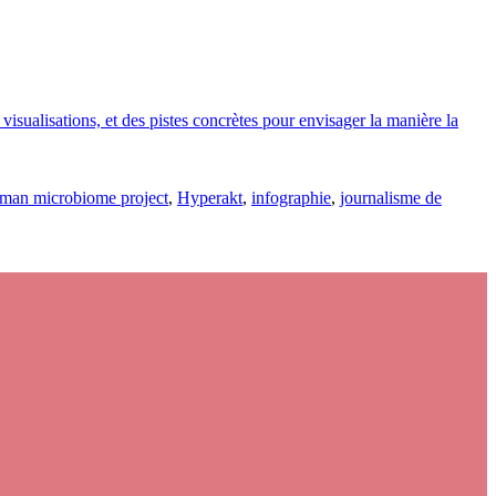
isualisations, et des pistes concrètes pour envisager la manière la
man microbiome project
,
Hyperakt
,
infographie
,
journalisme de