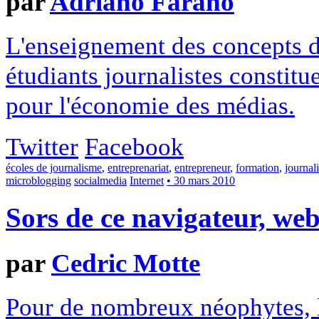
par
Adriano Farano
L'enseignement des concepts de
étudiants journalistes constitu
pour l'économie des médias.
Twitter
Facebook
écoles de journalisme
,
entreprenariat
,
entrepreneur
,
formation
,
journal
microblogging
socialmedia
Internet
• 30 mars 2010
Sors de ce navigateur, web
par
Cedric Motte
Pour de nombreux néophytes, le