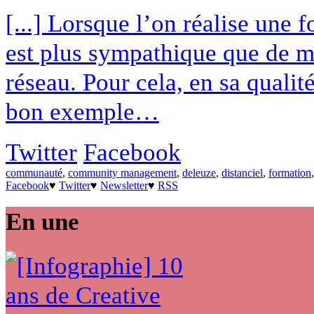
[...] Lorsque l’on réalise une 
est plus sympathique que de mon
réseau. Pour cela, en sa qualit
bon exemple…
Twitter
Facebook
communauté
,
community management
,
deleuze
,
distanciel
,
formation
Facebook
♥
Twitter
♥
Newsletter
♥
RSS
En une