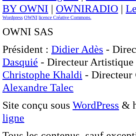
BY OWNI
|
OWNIRADIO
|
Le
Wordpress
OWNI
licence Créative Commons.
OWNI SAS
Président :
Didier Adès
- Direc
Dasquié
- Directeur Artistique
Christophe Khaldi
- Directeur
Alexandre Talec
Site conçu sous
WordPress
& h
ligne
Tous les contenus, sauf except