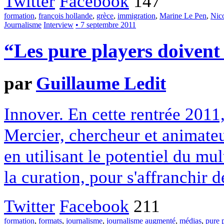
Twitter
Facebook
147
formation
,
françois hollande
,
grèce
,
immigration
,
Marine Le Pen
,
Nic
Journalisme
Interview
• 7 septembre 2011
“Les pure players doivent
par
Guillaume Ledit
Innover. En cette rentrée 2011
Mercier, chercheur et animate
en utilisant le potentiel du mu
la curation, pour s'affranchir 
Twitter
Facebook
211
formation
,
formats
,
journalisme
,
journalisme augmenté
,
médias
,
pure 