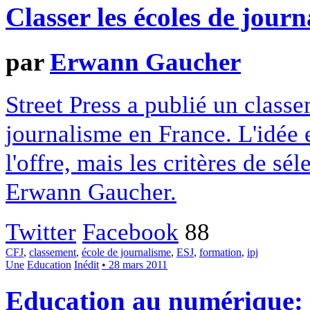
Classer les écoles de jou
par
Erwann Gaucher
Street Press a publié un class
journalisme en France. L'idée 
l'offre, mais les critères de sé
Erwann Gaucher.
Twitter
Facebook
88
CFJ
,
classement
,
école de journalisme
,
ESJ
,
formation
,
ipj
Une
Education
Inédit
• 28 mars 2011
Education au numérique: q