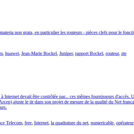
ateria non grata, en particulier les routeurs - pièces clefs pour le fon
om
,
huawei
,
Jean-Marie Bockel
,
Juniper
,
rapport Bockel
,
routeur
,
zte
s à Internet devait être contrôlée par... ces mêmes fournisseurs d'accès
(Arcep) ajuste le tir dans son projet de mesure de la qualité du Net fran
urs.
nce Telecom
,
free
,
Internet
,
la quadrature du net
,
numericable
,
opérateur