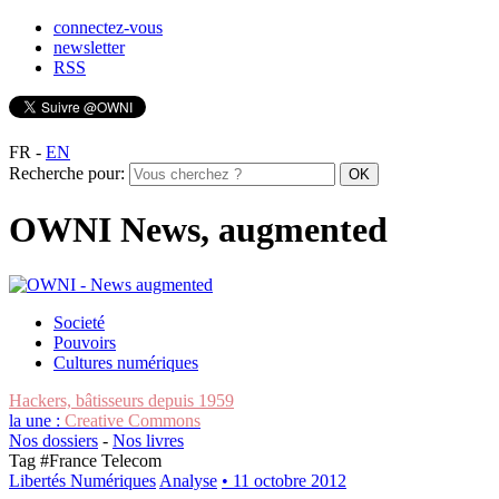
connectez-vous
newsletter
RSS
FR
-
EN
Recherche pour:
OWNI News, augmented
Societé
Pouvoirs
Cultures numériques
Hackers, bâtisseurs depuis 1959
la une :
Creative Commons
Nos dossiers
-
Nos livres
Tag #
France Telecom
Libertés Numériques
Analyse
• 11 octobre 2012