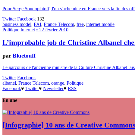
Pour Serge Soudoplatoff, l'on s'achemine en France vers la fin des offr
Twitter
Facebook
132
business model
,
FAI
,
France Telecom
,
free
,
internet mobile
Politique
Internet
• 22 février 2010
L’improbable job de Christine Albanel ch
par
Bluetouff
Le parcours de l'ancienne ministre de la Culture Christine Albanel lais
Twitter
Facebook
albanel
,
France Telecom
,
orange
,
Politique
Facebook
♥
Twitter
♥
Newsletter
♥
RSS
En une
[Infographie] 10 ans de Creative Common