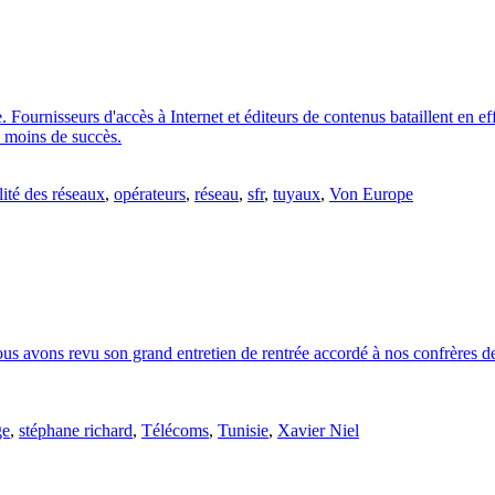
. Fournisseurs d'accès à Internet et éditeurs de contenus bataillent en ef
u moins de succès.
lité des réseaux
,
opérateurs
,
réseau
,
sfr
,
tuyaux
,
Von Europe
avons revu son grand entretien de rentrée accordé à nos confrères de
ge
,
stéphane richard
,
Télécoms
,
Tunisie
,
Xavier Niel