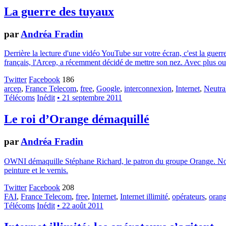
La guerre des tuyaux
par
Andréa Fradin
Derrière la lecture d'une vidéo YouTube sur votre écran, c'est la guerre
français, l'Arcep, a récemment décidé de mettre son nez. Avec plus o
Twitter
Facebook
186
arcep
,
France Telecom
,
free
,
Google
,
interconnexion
,
Internet
,
Neutra
Télécoms
Inédit
• 21 septembre 2011
Le roi d’Orange démaquillé
par
Andréa Fradin
OWNI démaquille Stéphane Richard, le patron du groupe Orange. Nous 
peinture et le vernis.
Twitter
Facebook
208
FAI
,
France Telecom
,
free
,
Internet
,
Internet illimité
,
opérateurs
,
oran
Télécoms
Inédit
• 22 août 2011