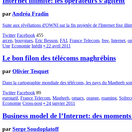
Internet illimité: les opérateurs s’agitent
par
Andréa Fradin
Suite aux révélations d'OWNI sur la fin projetée de l'Internet fixe illim
Twitter
Facebook
455
arcep
,
bouygues
,
Eric Besson
,
FAI
,
France Telecom
,
free
,
Internet
,
op
Une
Economie
Inédit
• 22 avril 2011
Le bon filon des télécoms maghrébins
par
Olivier Tesquet
Dans la cartographie mondiale des télécoms, les pays du Maghreb sont u
Twitter
Facebook
89
eurotarif
,
France Telecom
,
Maghreb
,
omaex
,
orange
,
roaming
,
Sofre
Economie
Cross-post
• 24 janvier 2011
Business model de l’Internet: des moments 
par
Serge Soudoplatoff