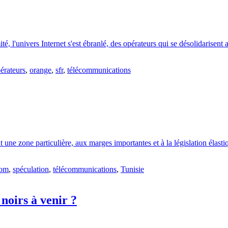
ité, l'univers Internet s'est ébranlé, des opérateurs qui se désolidarisent
érateurs
,
orange
,
sfr
,
télécommunications
ne zone particulière, aux marges importantes et à la législation élasti
com
,
spéculation
,
télécommunications
,
Tunisie
noirs à venir ?