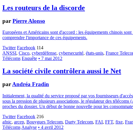
Les routeurs de la discorde
par
Pierre Alonso
Européens et Américains sont d'accord : les équipements chinois sont m
comprendre l'importance de ces équipements.
Twitter
Facebook
114
ANSSI
,
Cisco
,
cyberdéfense
,
cybersecurité
,
états-unis
,
France Telec
Télécoms
Enquête
• 7 mai 2012
La société civile contrôlera aussi le Net
par
Andréa Fradin
Initialement, la qualité du service proposé par vos fournisseurs d'accè
sous la pression de plusieurs associations, le régulateur des télécoms 
proches du dossier. Un début de bonne nouvelle pour les consommate
Twitter
Facebook
216
afnic
,
arcep
,
Bouygues Telecom
,
Darty Telecom
,
FAI
,
FFT
,
fixe
,
Fra
Télécoms
Analyse
• 4 avril 2012