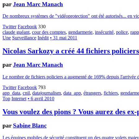
par
Jean Marc Manach
De nombreux systèmes de "vidéoprotection" ont été autorisés... en viola
Twitter
Facebook
330
claude guéant
,
cour des comptes
,
gendarmerie
,
insécurité
,
police
,
rapp
Une
Surveillance
Inédit
• 31 mai 2011
Nicolas Sarkozy a créé 44 fichiers policiers
par
Jean Marc Manach
Le nombre de fichiers policiers a augmenté de 169% depuis l'arrivée de 
Twitter
Facebook
793
app_data
,
cnil
,
datajournalism
,
data_app
,
étrangers
,
fichiers
,
gendarme
Top
Internet
• 6 avril 2010
Vous voulez des pions ? Vous aurez des ex-p
par
Sabine Blanc
Les équipes mobiles de sécurité constituent un des quatre volets maje