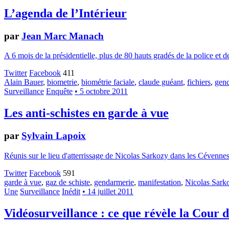
L’agenda de l’Intérieur
par
Jean Marc Manach
A 6 mois de la présidentielle, plus de 80 hauts gradés de la police et d
Twitter
Facebook
411
Alain Bauer
,
biometrie
,
biométrie faciale
,
claude guéant
,
fichiers
,
gen
Surveillance
Enquête
• 5 octobre 2011
Les anti-schistes en garde à vue
par
Sylvain Lapoix
Réunis sur le lieu d'atterrissage de Nicolas Sarkozy dans les Cévennes, 
Twitter
Facebook
591
garde à vue
,
gaz de schiste
,
gendarmerie
,
manifestation
,
Nicolas Sark
Une
Surveillance
Inédit
• 14 juillet 2011
Vidéosurveillance : ce que révèle la Cour 