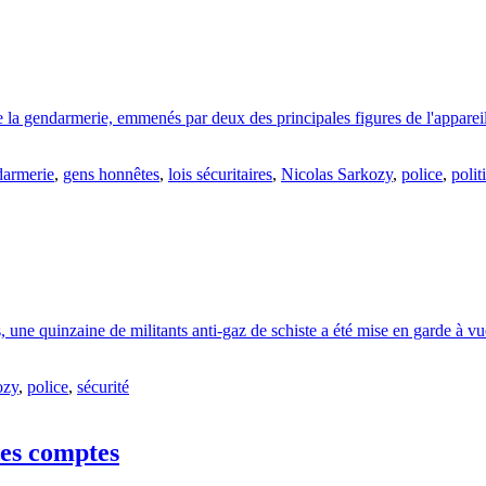
e la gendarmerie, emmenés par deux des principales figures de l'appareil 
darmerie
,
gens honnêtes
,
lois sécuritaires
,
Nicolas Sarkozy
,
police
,
polit
une quinzaine de militants anti-gaz de schiste a été mise en garde à vue. 
ozy
,
police
,
sécurité
des comptes