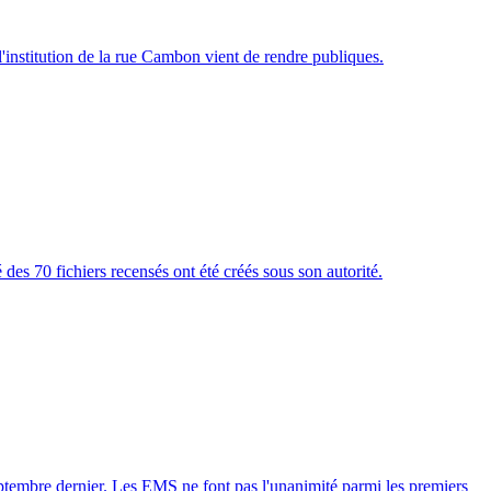
 l'institution de la rue Cambon vient de rendre publiques.
des 70 fichiers recensés ont été créés sous son autorité.
eptembre dernier. Les EMS ne font pas l'unanimité parmi les premiers