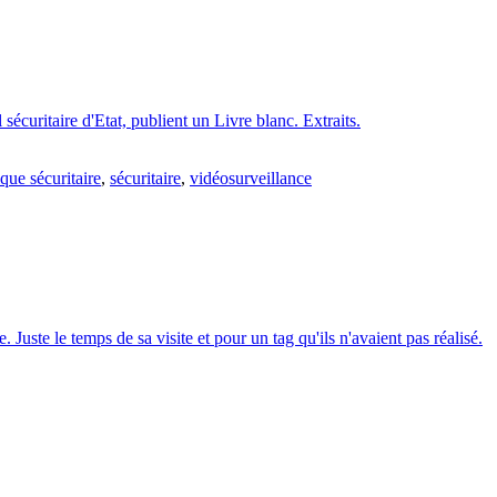
sécuritaire d'Etat, publient un Livre blanc. Extraits.
ique sécuritaire
,
sécuritaire
,
vidéosurveillance
Juste le temps de sa visite et pour un tag qu'ils n'avaient pas réalisé.