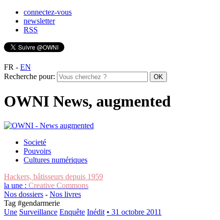
connectez-vous
newsletter
RSS
FR
-
EN
Recherche pour:
OWNI News, augmented
Societé
Pouvoirs
Cultures numériques
Hackers, bâtisseurs depuis 1959
la une :
Creative Commons
Nos dossiers
-
Nos livres
Tag #
gendarmerie
Une
Surveillance
Enquête
Inédit
• 31 octobre 2011