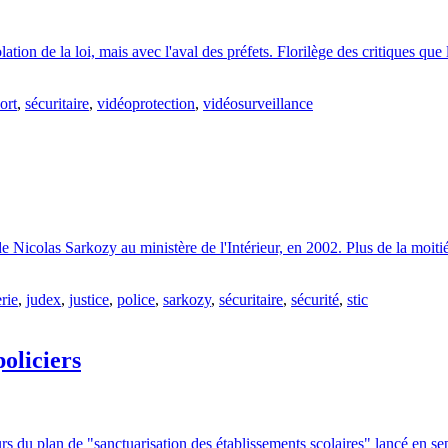
tion de la loi, mais avec l'aval des préfets. Florilège des critiques que
ort
,
sécuritaire
,
vidéoprotection
,
vidéosurveillance
Nicolas Sarkozy au ministère de l'Intérieur, en 2002. Plus de la moitié 
rie
,
judex
,
justice
,
police
,
sarkozy
,
sécuritaire
,
sécurité
,
stic
oliciers
urs du plan de "sanctuarisation des établissements scolaires" lancé en s