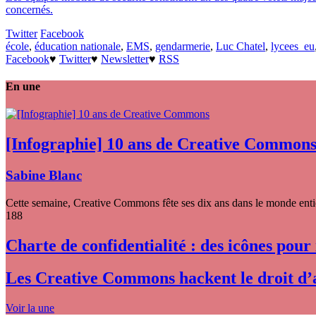
concernés.
Twitter
Facebook
école
,
éducation nationale
,
EMS
,
gendarmerie
,
Luc Chatel
,
lycees_eu
Facebook
♥
Twitter
♥
Newsletter
♥
RSS
En une
[Infographie] 10 ans de Creative Common
Sabine Blanc
Cette semaine, Creative Commons fête ses dix ans dans le monde entier
188
Charte de confidentialité : des icônes pour
Les Creative Commons hackent le droit d’
Voir la une