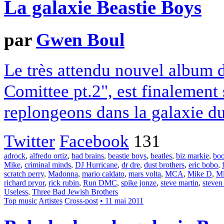
La galaxie Beastie Boys
par
Gwen Boul
Le très attendu nouvel album 
Comittee pt.2", est finalement 
replongeons dans la galaxie du
Twitter
Facebook
131
adrock
,
alfredo ortiz
,
bad brains
,
beastie boys
,
beatles
,
biz markie
,
boo
Mike
,
criminal minds
,
DJ Hurricane
,
dr dre
,
dust brothers
,
eric bobo
,
scratch perry
,
Madonna
,
mario caldato
,
mars volta
,
MCA
,
Mike D
,
Mi
richard pryor
,
rick rubin
,
Run DMC
,
spike jonze
,
steve martin
,
steven
Useless
,
Three Bad Jewish Brothers
Top music
Artistes
Cross-post
• 11 mai 2011