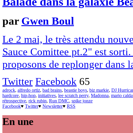
Balade dans la galaxie Be
par
Gwen Boul
Le 2 mai, le très attendu nouv
Sauce Comittee pt.2" est sorti.
proposons de replonger dans l
Twitter
Facebook
65
adrock
,
alfredo ortiz
,
bad brains
,
beastie boys
,
biz markie
,
DJ Hurrica
hardcore
,
hip-hop
,
initiatives
,
lee scratch perry
,
Madonna
,
mario calda
rétrospective
,
rick rubin
,
Run DMC
,
spike jonze
Facebook
♥
Twitter
♥
Newsletter
♥
RSS
En une