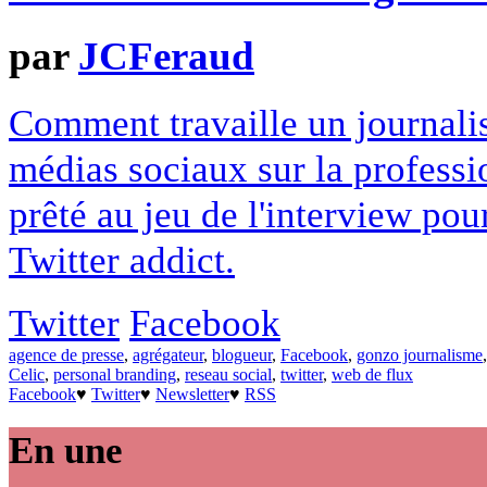
par
JCFeraud
Comment travaille un journalis
médias sociaux sur la professi
prêté au jeu de l'interview po
Twitter addict.
Twitter
Facebook
agence de presse
,
agrégateur
,
blogueur
,
Facebook
,
gonzo journalisme
Celic
,
personal branding
,
reseau social
,
twitter
,
web de flux
Facebook
♥
Twitter
♥
Newsletter
♥
RSS
En une