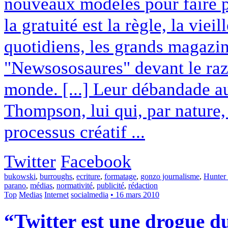
nouveaux modèles pour faire 
la gratuité est la règle, la vie
quotidiens, les grands magazi
"Newsososaures" devant le raz
monde. [...] Leur débandade aur
Thompson, lui qui, par nature,
processus créatif ...
Twitter
Facebook
bukowski
,
burroughs
,
ecriture
,
formatage
,
gonzo journalisme
,
Hunter
parano
,
médias
,
normativité
,
publicité
,
rédaction
Top
Medias
Internet
socialmedia
• 16 mars 2010
“Twitter est une drogue du