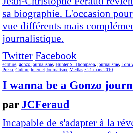
Jean-Christophe Féraud revient 
sa biographie. L'occasion pou
vue différents mais complément
journalistique.
Twitter
Facebook
ecriture
,
gonzo journalisme
,
Hunter S. Thompson
,
journalisme
,
Tom 
Presse
Culture
Internet
Journalisme
Medias
• 21 mars 2010
I wanna be a Gonzo journa
par
JCFeraud
Incapable de s'adapter à la rév