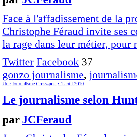
Face à l'affadissement de la pr
Christophe Féraud invite ses co
la rage dans leur métier, pour
Twitter
Facebook
37
gonzo journalisme
,
journalism
Une
Journalisme
Cross-post
• 1 août 2010
Le journalisme selon Hun
par
JCFeraud