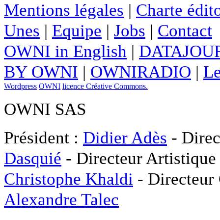
Mentions légales
|
Charte édito
Unes
|
Equipe
|
Jobs
|
Contact
OWNI in English
|
DATAJOUR
BY OWNI
|
OWNIRADIO
|
Le
Wordpress
OWNI
licence Créative Commons.
OWNI SAS
Président :
Didier Adès
- Direc
Dasquié
- Directeur Artistique
Christophe Khaldi
- Directeur
Alexandre Talec