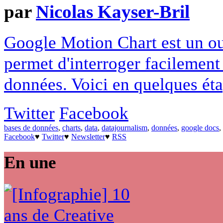
par
Nicolas Kayser-Bril
Google Motion Chart est un outi
permet d'interroger facilemen
données. Voici en quelques éta
Twitter
Facebook
bases de données
,
charts
,
data
,
datajournalism
,
données
,
google docs
,
Facebook
♥
Twitter
♥
Newsletter
♥
RSS
En une