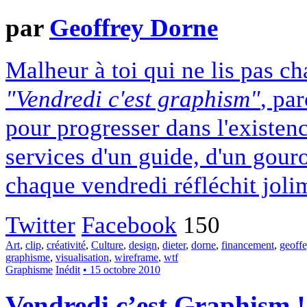
par
Geoffrey Dorne
Malheur à toi qui ne lis pas c
"Vendredi c'est graphism"
, par
pour progresser dans l'existenc
services d'un guide, d'un gour
chaque vendredi réfléchit joli
Twitter
Facebook
150
Art
,
clip
,
créativité
,
Culture
,
design
,
dieter
,
dorne
,
financement
,
geoff
graphisme
,
visualisation
,
wireframe
,
wtf
Graphisme
Inédit
• 15 octobre 2010
Vendredi c’est Graphism 