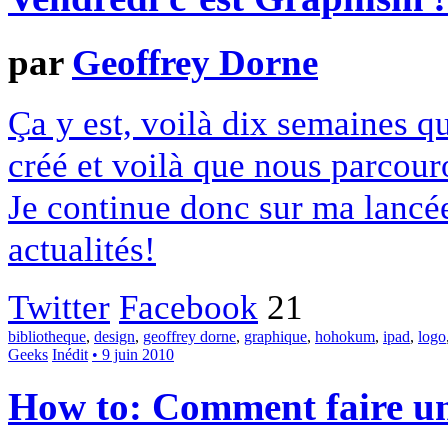
par
Geoffrey Dorne
Ça y est, voilà dix semaines q
créé et voilà que nous parcouro
Je continue donc sur ma lancé
actualités!
Twitter
Facebook
21
bibliotheque
,
design
,
geoffrey dorne
,
graphique
,
hohokum
,
ipad
,
logo
Geeks
Inédit
• 9 juin 2010
How to: Comment faire u