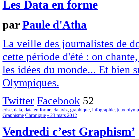
Les Data en forme
par
Paule d'Atha
La veille des journalistes de d
cette période d'été : on chante
les idées du monde... Et bien 
Olympiques.
Twitter
Facebook
52
crise
,
data
,
data en forme
,
dataviz
,
graphique
,
infographie
,
jeux olymp
Graphisme
Chronique
• 23 mars 2012
Vendredi c’est Graphism’