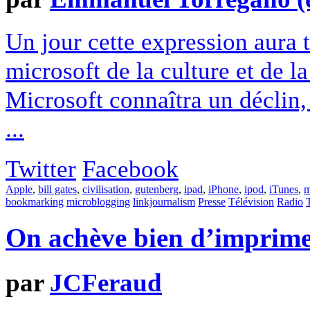
Un jour cette expression aura t
microsoft de la culture et de l
Microsoft connaîtra un déclin, 
...
Twitter
Facebook
Apple
,
bill gates
,
civilisation
,
gutenberg
,
ipad
,
iPhone
,
ipod
,
iTunes
,
m
bookmarking
microblogging
linkjournalism
Presse
Télévision
Radio
On achève bien d’imprim
par
JCFeraud