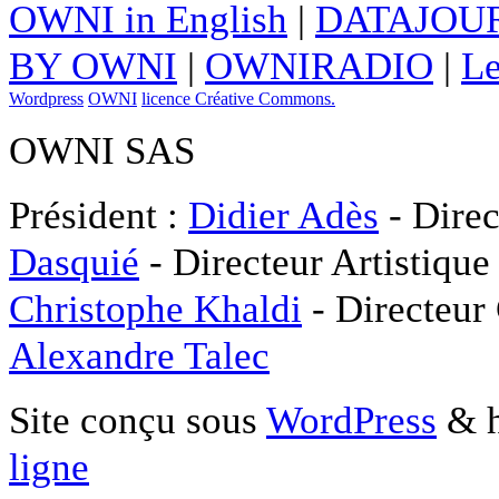
OWNI in English
|
DATAJOUR
BY OWNI
|
OWNIRADIO
|
Le
Wordpress
OWNI
licence Créative Commons.
OWNI SAS
Président :
Didier Adès
- Direc
Dasquié
- Directeur Artistique
Christophe Khaldi
- Directeur
Alexandre Talec
Site conçu sous
WordPress
& h
ligne