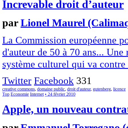
Increvable droit d’auteur
par
Lionel Maurel (Calima
La Commission européenne pour
d'auteur de 50 à 70 ans... Une 
système culturel qui va contre l
Twitter
Facebook
331
creative commons
,
domaine public
,
droit d'auteur
,
gutenberg
,
licence
Top
Economie
Internet
• 24 février 2010
Apple, un nouveau contrat 
par
Emmanuel Torregano (él