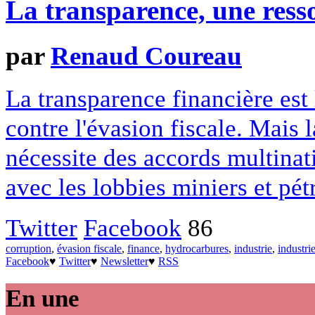
La transparence, une ress
par
Renaud Coureau
La transparence financière est 
contre l'évasion fiscale. Mais
nécessite des accords multinati
avec les lobbies miniers et pétr
Twitter
Facebook
86
corruption
,
évasion fiscale
,
finance
,
hydrocarbures
,
industrie
,
industri
Facebook
♥
Twitter
♥
Newsletter
♥
RSS
En une