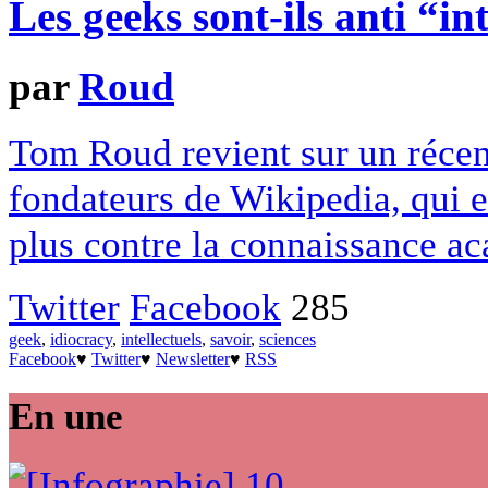
Les geeks sont-ils anti “in
par
Roud
Tom Roud revient sur un récent
fondateurs de Wikipedia, qui e
plus contre la connaissance a
Twitter
Facebook
285
geek
,
idiocracy
,
intellectuels
,
savoir
,
sciences
Facebook
♥
Twitter
♥
Newsletter
♥
RSS
En une