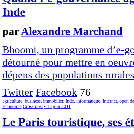
Inde
par
Alexandre Marchand
Bhoomi, un programme d’e-gou
détourné pour mettre en oeuvre
dépens des populations rurales 
Twitter
Facebook
76
agriculture
,
business
,
immobilier
,
Inde
,
informatique
,
Internet
,
open da
Economie
Cross-post
• 12 juin 2011
Le Paris touristique, ses é