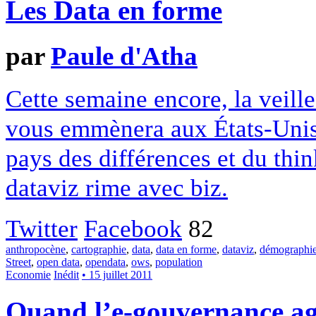
Les Data en forme
par
Paule d'Atha
Cette semaine encore, la veil
vous emmènera aux États-Unis 
pays des différences et du think
dataviz rime avec biz.
Twitter
Facebook
82
anthropocène
,
cartographie
,
data
,
data en forme
,
dataviz
,
démographi
Street
,
open data
,
opendata
,
ows
,
population
Economie
Inédit
• 15 juillet 2011
Quand l’e-gouvernance agg