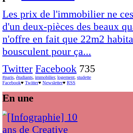
Les prix de l'immobilier ne ces
d'un deux-pièces des beaux qua
n'offre en fait que 22m2 habita
bousculent pour ça...
Twitter
Facebook
735
#paris
,
étudiants
,
immobilier
,
logement
,
studette
Facebook
♥
Twitter
♥
Newsletter
♥
RSS
En une