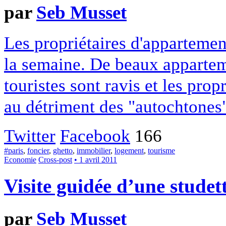
par
Seb Musset
Les propriétaires d'appartemen
la semaine. De beaux appartem
touristes sont ravis et les prop
au détriment des "autochtones
Twitter
Facebook
166
#paris
,
foncier
,
ghetto
,
immobilier
,
logement
,
tourisme
Economie
Cross-post
• 1 avril 2011
Visite guidée d’une studet
par
Seb Musset