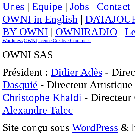
Unes
|
Equipe
|
Jobs
|
Contact
OWNI in English
|
DATAJOUR
BY OWNI
|
OWNIRADIO
|
Le
Wordpress
OWNI
licence Créative Commons.
OWNI SAS
Président :
Didier Adès
- Direc
Dasquié
- Directeur Artistique
Christophe Khaldi
- Directeur
Alexandre Talec
Site conçu sous
WordPress
& h