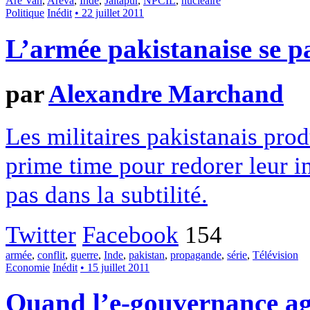
Are Vah
,
Areva
,
Inde
,
Jaitapur
,
NPCIL
,
nucléaire
Politique
Inédit
• 22 juillet 2011
L’armée pakistanaise se pa
par
Alexandre Marchand
Les militaires pakistanais prod
prime time pour redorer leur i
pas dans la subtilité.
Twitter
Facebook
154
armée
,
conflit
,
guerre
,
Inde
,
pakistan
,
propagande
,
série
,
Télévision
Economie
Inédit
• 15 juillet 2011
Quand l’e-gouvernance agg