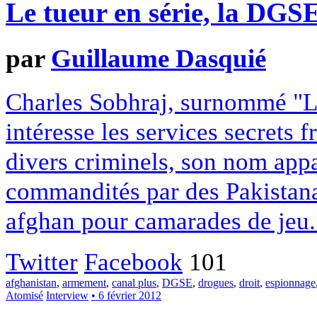
Le tueur en série, la DGSE
par
Guillaume Dasquié
Charles Sobhraj, surnommé "Le 
intéresse les services secrets 
divers criminels, son nom appa
commandités par des Pakistana
afghan pour camarades de jeu. 
Twitter
Facebook
101
afghanistan
,
armement
,
canal plus
,
DGSE
,
drogues
,
droit
,
espionnage
Atomisé
Interview
• 6 février 2012