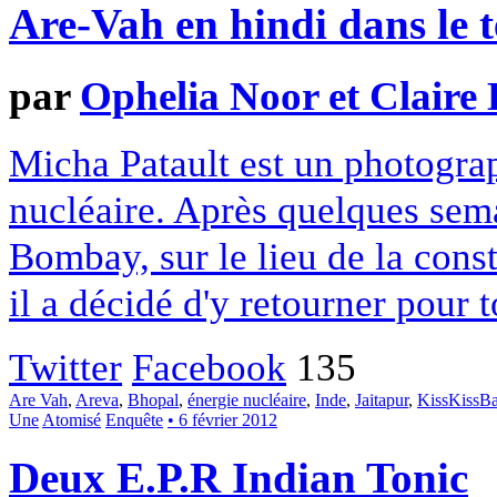
Are-Vah en hindi dans le t
par
Ophelia Noor et Claire
Micha Patault est un photograp
nucléaire. Après quelques sema
Bombay, sur le lieu de la cons
il a décidé d'y retourner pour
Twitter
Facebook
135
Are Vah
,
Areva
,
Bhopal
,
énergie nucléaire
,
Inde
,
Jaitapur
,
KissKissB
Une
Atomisé
Enquête
• 6 février 2012
Deux E.P.R Indian Tonic