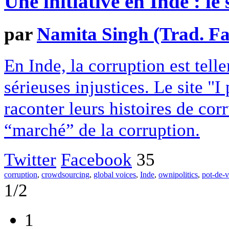
Une initiative en Inde : le
par
Namita Singh (Trad. Fa
En Inde, la corruption est tel
sérieuses injustices. Le site "I
raconter leurs histoires de cor
“marché” de la corruption.
Twitter
Facebook
35
corruption
,
crowdsourcing
,
global voices
,
Inde
,
ownipolitics
,
pot-de-v
1/2
1