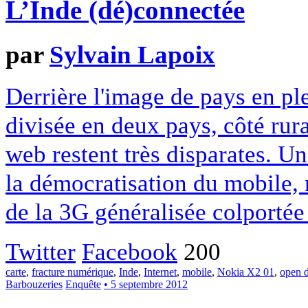
L’Inde (dé)connectée
par
Sylvain Lapoix
Derrière l'image de pays en pl
divisée en deux pays, côté rura
web restent très disparates. U
la démocratisation du mobile, 
de la 3G généralisée colportée 
Twitter
Facebook
200
carte
,
fracture numérique
,
Inde
,
Internet
,
mobile
,
Nokia X2 01
,
open d
Barbouzeries
Enquête
• 5 septembre 2012