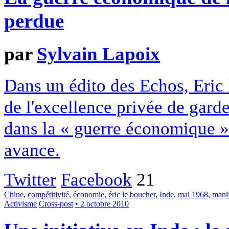
perdue
par
Sylvain Lapoix
Dans un édito des Echos, Eri
de l'excellence privée de gard
dans la « guerre économique ».
avance.
Twitter
Facebook
21
Chine
,
compétitivité
,
économie
,
éric le boucher
,
Inde
,
mai 1968
,
manif
Activisme
Cross-post
• 2 octobre 2010