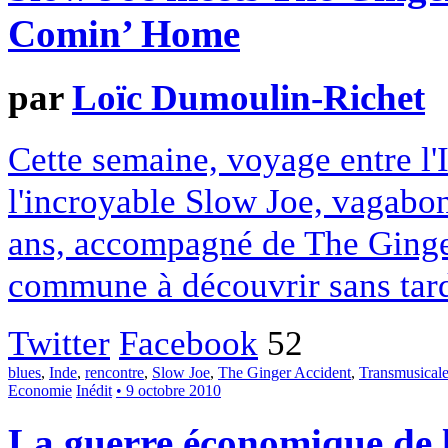
Comin’ Home
par
Loïc Dumoulin-Richet
Cette semaine, voyage entre l'
l'incroyable Slow Joe, vagabon
ans, accompagné de The Ginge
commune à découvrir sans tard
Twitter
Facebook
52
blues
,
Inde
,
rencontre
,
Slow Joe
,
The Ginger Accident
,
Transmusical
Economie
Inédit
• 9 octobre 2010
La guerre économique de l