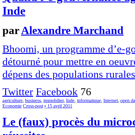
Inde
par
Alexandre Marchand
Bhoomi, un programme d’e-gou
détourné pour mettre en oeuvre
dépens des populations rurales 
Twitter
Facebook
76
agriculture
,
business
,
immobilier
,
Inde
,
informatique
,
Internet
,
open da
Economie
Cross-post
• 15 avril 2011
Le (faux) procès du microc