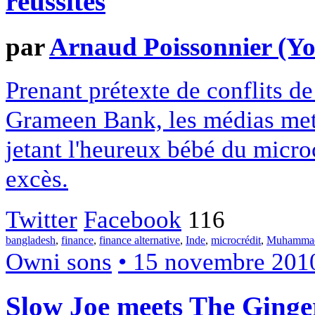
réussites
par
Arnaud Poissonnier (Yo
Prenant prétexte de conflits de
Grameen Bank, les médias mett
jetant l'heureux bébé du microc
excès.
Twitter
Facebook
116
bangladesh
,
finance
,
finance alternative
,
Inde
,
microcrédit
,
Muhammad
Owni sons
• 15 novembre 201
Slow Joe meets The Ginge