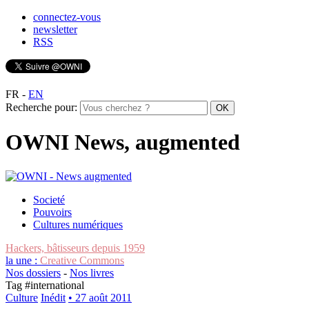
connectez-vous
newsletter
RSS
FR
-
EN
Recherche pour:
OWNI News, augmented
Societé
Pouvoirs
Cultures numériques
Hackers, bâtisseurs depuis 1959
la une :
Creative Commons
Nos dossiers
-
Nos livres
Tag #
international
Culture
Inédit
• 27 août 2011