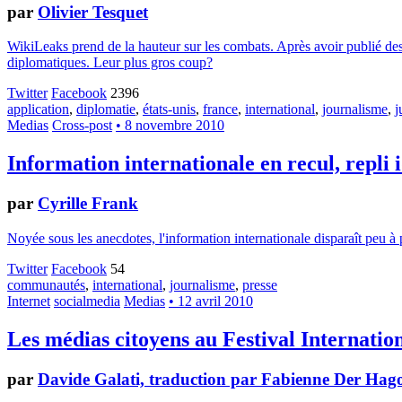
par
Olivier Tesquet
WikiLeaks prend de la hauteur sur les combats. Après avoir publié de
diplomatiques. Leur plus gros coup?
Twitter
Facebook
2396
application
,
diplomatie
,
états-unis
,
france
,
international
,
journalisme
,
j
Medias
Cross-post
• 8 novembre 2010
Information internationale en recul, repli 
par
Cyrille Frank
Noyée sous les anecdotes, l'information internationale disparaît peu à 
Twitter
Facebook
54
communautés
,
international
,
journalisme
,
presse
Internet
socialmedia
Medias
• 12 avril 2010
Les médias citoyens au Festival Internatio
par
Davide Galati, traduction par Fabienne Der Hag