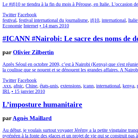
Le #ifj10 se tiendra à la fin du mois à Pérouse, en Italie. L'occasion d
Twitter
Facebook
festival
,
festival international du journalisme
,
ifj10
,
international
,
Italie
Economie
Internet
• 14 mars 2010
#ICANN #Nairobi: Le sacre des noms de 
par
Olivier Zilbertin
Après Séoul en octobre 2009, c’est à Nairobi (Kenya) que s'est réunie 
la coulisse que se nouent et se dénouent les grandes affaires. A Nairobi
Twitter
Facebook
.xxx
,
afnic
,
Chine
,
états-unis
,
extensions
,
icann
,
international
,
kenya
,
IRL
• 15 janvier 2010
L’imposture humanitaire
par
Agnès Maillard
Au début, je voulais surtout voyager Jérémy a la petite vingtaine tranq
pyrénéen à la fonte des glaces et un projet de vie qui se construit pas à 