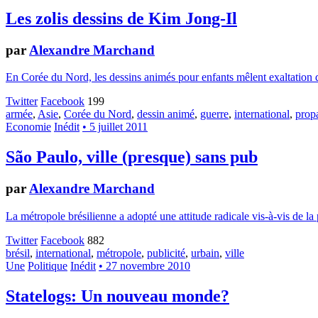
Les zolis dessins de Kim Jong-Il
par
Alexandre Marchand
En Corée du Nord, les dessins animés pour enfants mêlent exaltation
Twitter
Facebook
199
armée
,
Asie
,
Corée du Nord
,
dessin animé
,
guerre
,
international
,
prop
Economie
Inédit
• 5 juillet 2011
São Paulo, ville (presque) sans pub
par
Alexandre Marchand
La métropole brésilienne a adopté une attitude radicale vis-à-vis de la p
Twitter
Facebook
882
brésil
,
international
,
métropole
,
publicité
,
urbain
,
ville
Une
Politique
Inédit
• 27 novembre 2010
Statelogs: Un nouveau monde?