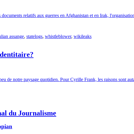
s documents relatifs aux guerres en Afghanistan et en Irak, l'organisa
ulian assange
,
statelogs
,
whistleblower
,
wikileaks
identitaire?
peu de notre paysage quotidien. Pour Cyrille Frank, les raisons sont auta
nal du Journalisme
opian