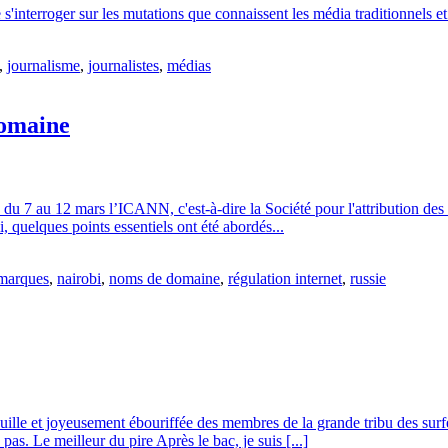
e s'interroger sur les mutations que connaissent les média traditionnels e
,
journalisme
,
journalistes
,
médias
domaine
du 7 au 12 mars l’ICANN, c'est-à-dire la Société pour l'attribution des
, quelques points essentiels ont été abordés...
marques
,
nairobi
,
noms de domaine
,
régulation internet
,
russie
uille et joyeusement ébouriffée des membres de la grande tribu des surfe
pas. Le meilleur du pire Après le bac, je suis [...]