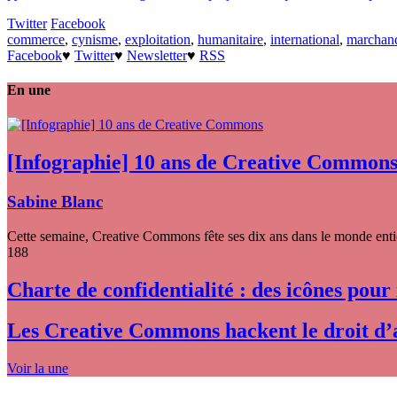
Twitter
Facebook
commerce
,
cynisme
,
exploitation
,
humanitaire
,
international
,
marchand
Facebook
♥
Twitter
♥
Newsletter
♥
RSS
En une
[Infographie] 10 ans de Creative Common
Sabine Blanc
Cette semaine, Creative Commons fête ses dix ans dans le monde entier
188
Charte de confidentialité : des icônes pour
Les Creative Commons hackent le droit d’
Voir la une