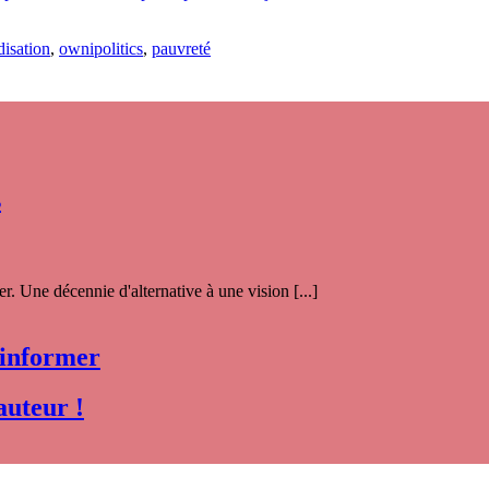
isation
,
ownipolitics
,
pauvreté
s
. Une décennie d'alternative à une vision [...]
 informer
auteur !