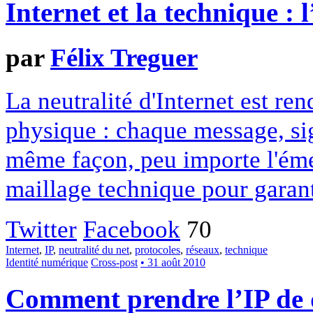
Internet et la technique : 
par
Félix Treguer
La neutralité d'Internet est re
physique : chaque message, si
même façon, peu importe l'émet
maillage technique pour garanti
Twitter
Facebook
70
Internet
,
IP
,
neutralité du net
,
protocoles
,
réseaux
,
technique
Identité numérique
Cross-post
• 31 août 2010
Comment prendre l’IP de