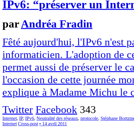
IPv6: “préserver un Inter
par
Andréa Fradin
Fêté aujourd'hui, l'IPv6 n'est 
informaticien. L'adoption de c
permet aussi de préserver le ca
l'occasion de cette journée m
explique à Madame Michu le co
Twitter
Facebook
343
Internet
,
IP
,
IPv6
,
Neutralité des réseaux
,
protocole
,
Stéphane Bortzm
Internet
Cross-post
• 14 avril 2011