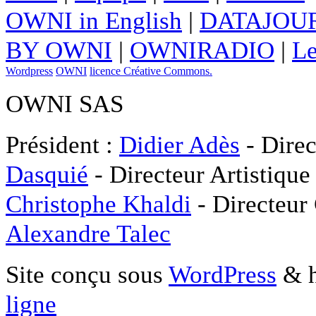
OWNI in English
|
DATAJOUR
BY OWNI
|
OWNIRADIO
|
Le
Wordpress
OWNI
licence Créative Commons.
OWNI SAS
Président :
Didier Adès
- Direc
Dasquié
- Directeur Artistique
Christophe Khaldi
- Directeur
Alexandre Talec
Site conçu sous
WordPress
& h
ligne