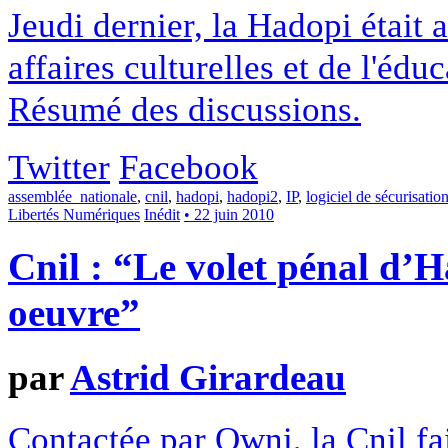
Jeudi dernier, la Hadopi était
affaires culturelles et de l'édu
Résumé des discussions.
Twitter
Facebook
assemblée_nationale
,
cnil
,
hadopi
,
hadopi2
,
IP
,
logiciel de sécurisatio
Libertés Numériques
Inédit
• 22 juin 2010
Cnil : “Le volet pénal d’H
oeuvre”
par
Astrid Girardeau
Contactée par Owni, la Cnil fai