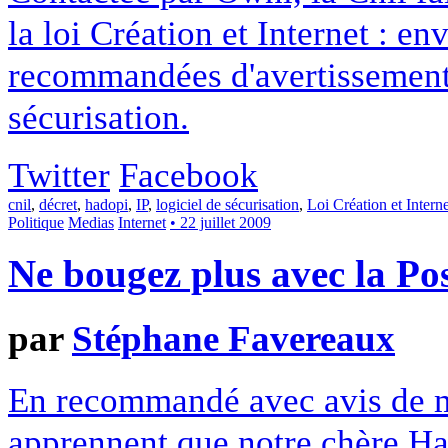
la loi Création et Internet : en
recommandées d'avertissement, 
sécurisation.
Twitter
Facebook
cnil
,
décret
,
hadopi
,
IP
,
logiciel de sécurisation
,
Loi Création et Interne
Politique
Medias
Internet
• 22 juillet 2009
Ne bougez plus avec la Pos
par
Stéphane Favereaux
En recommandé avec avis de m
apprennent que notre chère Ha