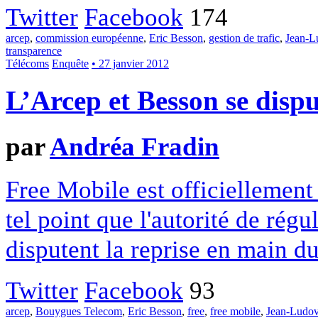
Twitter
Facebook
174
arcep
,
commission européenne
,
Eric Besson
,
gestion de trafic
,
Jean-Lu
transparence
Télécoms
Enquête
• 27 janvier 2012
L’Arcep et Besson se dispu
par
Andréa Fradin
Free Mobile est officiellement
tel point que l'autorité de régul
disputent la reprise en main du
Twitter
Facebook
93
arcep
,
Bouygues Telecom
,
Eric Besson
,
free
,
free mobile
,
Jean-Ludovi