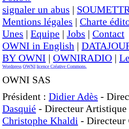
signaler un abus
|
SOUMETTR
Mentions légales
|
Charte édito
Unes
|
Equipe
|
Jobs
|
Contact
OWNI in English
|
DATAJOUR
BY OWNI
|
OWNIRADIO
|
Le
Wordpress
OWNI
licence Créative Commons.
OWNI SAS
Président :
Didier Adès
- Direc
Dasquié
- Directeur Artistique
Christophe Khaldi
- Directeur