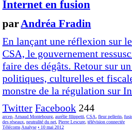
Internet en fusion
par
Andréa Fradin
En lançant une réflexion sur l
CSA, le gouvernement ressusci
faire des dégâts. Retour sur un
politiques, culturelles et fisc
monstre de la régulation sur In
Twitter
Facebook
244
arcep
,
Arnaud Montebourg
,
aurélie filippetti
,
CSA
,
fleur pellerin
,
fusi
des réseaux
,
neutralité du net
,
Pierre Lescure
,
télévision connectée
Télécoms
Analyse
• 10 mai 2012