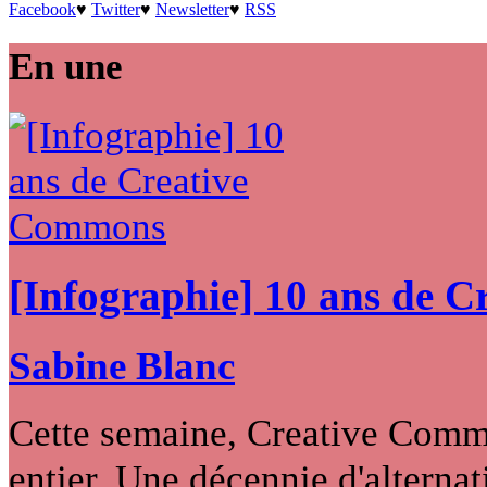
Facebook
♥
Twitter
♥
Newsletter
♥
RSS
En une
[Infographie] 10 ans de 
Sabine Blanc
Cette semaine, Creative Commo
entier. Une décennie d'alternati